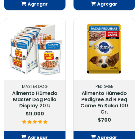
Agregar
Agregar
Añadido
Añadido
MASTER DOG
PEDIGREE
Alimento Húmedo
Alimento Húmedo
Master Dog Pollo
Pedigree Ad R Peq
Display 20 U
Carne En Salsa 100
Gr.
$11.000
$700
Agregar
Agregar