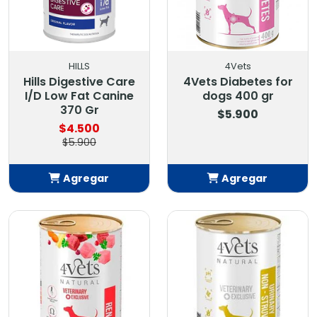
HILLS
4Vets
Hills Digestive Care
4Vets Diabetes for
I/D Low Fat Canine
dogs 400 gr
370 Gr
$5.900
$4.500
$5.900
Agregar
Agregar
Añadido
Añadido