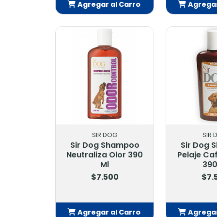
Agregar al Carro
Agregar
Añadido
Añ
SIR DOG
SIR 
Sir Dog Shampoo
Sir Dog
Neutraliza Olor 390
Pelaje Ca
Ml
390
$7.500
$7.
Agregar al Carro
Agregar