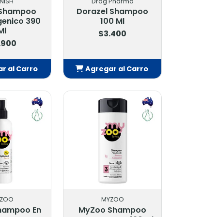
NISH
Drag Pharma
 Shampoo
Dorazel Shampoo
genico 390
100 Ml
Ml
$3.400
.900
r al Carro
Agregar al Carro
adido
Añadido
ZOO
MYZOO
hampoo En
MyZoo Shampoo