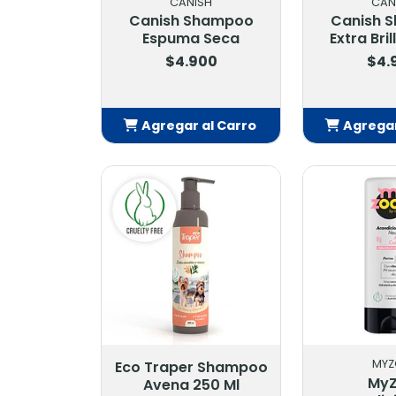
CANISH
CAN
Canish Shampoo
Canish 
Espuma Seca
Extra Bril
$4.900
$4.
Agregar al Carro
Agregar
Añadido
Añ
MY
Eco Traper Shampoo
My
Avena 250 Ml