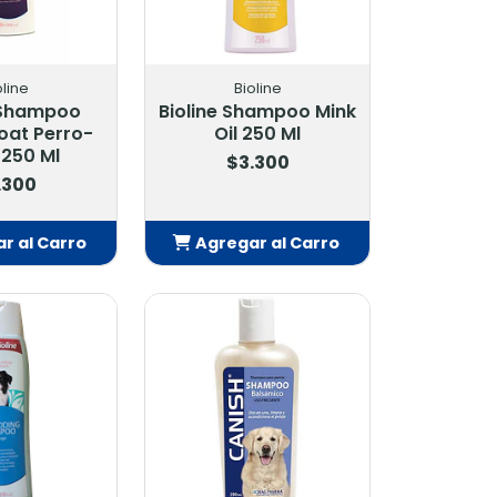
oline
Bioline
 Shampoo
Bioline Shampoo Mink
oat Perro-
Oil 250 Ml
250 Ml
$3.300
.300
r al Carro
Agregar al Carro
adido
Añadido