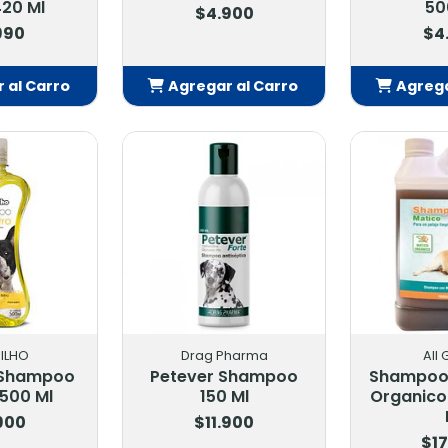
420 Ml
50
$4.900
990
$4
 al Carro
Agregar al Carro
Agrega
adido
Añadido
Añ
ILHO
Drag Pharma
All
o Shampoo
Petever Shampoo
Shampoo 
 500 Ml
150 Ml
Organico 
900
$11.900
$17