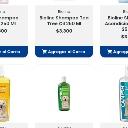
ine
Bioline
Bi
 Shampoo
Bioline Shampoo Tea
Bioline 
 250 Ml
Tree Oil 250 Ml
Acondici
25
300
$3.300
$3
 al Carro
Agregar al Carro
Agrega
adido
Añadido
Añ