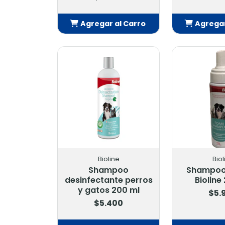
Agregar al Carro
Agregar
Añadido
Añ
Bioline
Biol
Shampoo
Shampoo
desinfectante perros
Bioline
y gatos 200 ml
$5.
$5.400