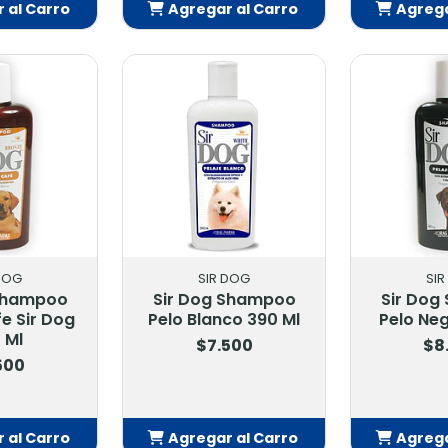
 al Carro
Agregar al Carro
Agrega
adido
Añadido
Añ
DOG
SIR DOG
SI
 Shampoo
Sir Dog Shampoo
Sir Dog
fe Sir Dog
Pelo Blanco 390 Ml
Pelo Neg
 Ml
$7.500
$8
500
 al Carro
Agregar al Carro
Agrega