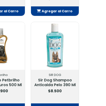
r al Carro
Agregar al Carro
adido
Añadido
brilho
SIR DOG
Petbrilho
Sir Dog Shampoo
uros 500 Ml
Anticaida Pelo 390 Ml
.900
$8.500