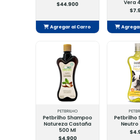
Vera 
$44.900
$7.
Agregar al Carro
Agregar
Añadido
Añ
PETBRILHO
PETBR
Petbrilho Shampoo
Petbrilh
Natureza Castaña
Neutro
500 Ml
$4.
$4.900