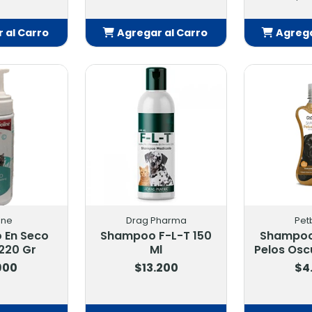
 al Carro
Agregar al Carro
Agrega
adido
Añadido
Añ
ine
Drag Pharma
Pet
 En Seco
Shampoo F-L-T 150
Shampoo 
 220 Gr
Ml
Pelos Osc
900
$13.200
$4