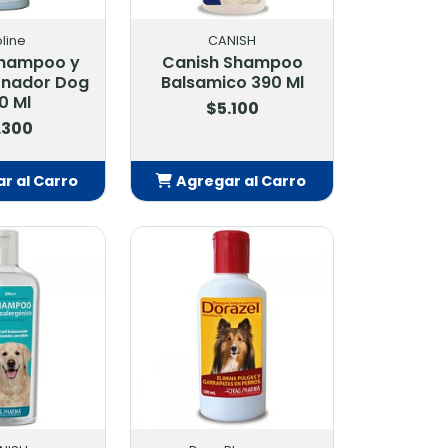
oline
CANISH
Shampoo y
Canish Shampoo
onador Dog
Balsamico 390 Ml
0 Ml
$5.100
.300
r al Carro
Agregar al Carro
adido
Añadido