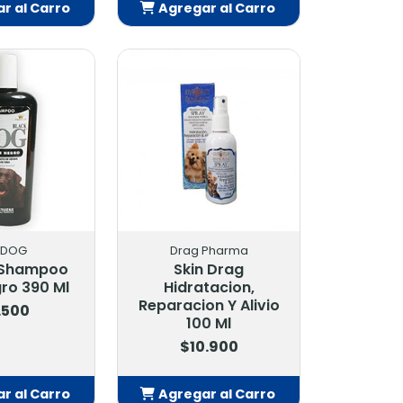
r al Carro
Agregar al Carro
adido
Añadido
R DOG
Drag Pharma
 Shampoo
Skin Drag
ro 390 Ml
Hidratacion,
Reparacion Y Alivio
.500
100 Ml
$10.900
r al Carro
Agregar al Carro