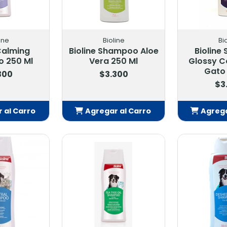
ine
Bioline
Bi
 Calming
Bioline Shampoo Aloe
Bioline
 250 Ml
Vera 250 Ml
Glossy C
Gato 
300
$3.300
$3
 al Carro
Agregar al Carro
Agrega
adido
Añadido
Añ