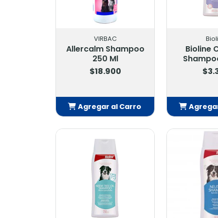
VIRBAC
Biol
Allercalm Shampoo
Bioline
250 Ml
Shampoo
$18.900
$3.
Agregar al Carro
Agregar
Añadido
Añ