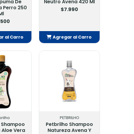
spuma De
Neutro Avena 420 Ml
 Perro 250
$7.990
Ml
.500
r al Carro
Agregar al Carro
adido
Añadido
brilho
PETBRILHO
o Shampoo
Petbrilho Shampoo
 Aloe Vera
Natureza Avena Y