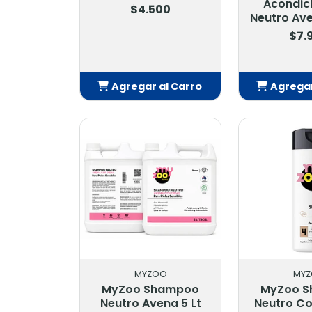
Acondic
$4.500
Neutro Av
$7.
Agregar al Carro
Agregar
Añadido
Añ
MYZOO
MY
MyZoo Shampoo
MyZoo 
Neutro Avena 5 Lt
Neutro Co