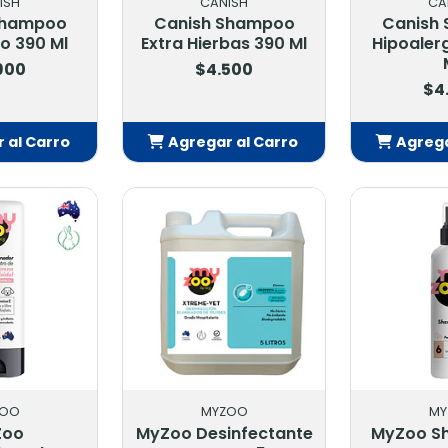
ISH
CANISH
CA
Shampoo
Canish Shampoo
Canish
lo 390 Ml
Extra Hierbas 390 Ml
Hipoaler
900
$4.500
$4
 al Carro
Agregar al Carro
Agrega
adido
Añadido
Añ
ZOO
MYZOO
MY
Zoo
MyZoo Desinfectante
MyZoo S