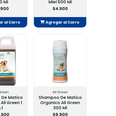
0 Ml
Miel 500 Ml
.900
$4.900
r al Carro
Agregar al Carro
adido
Añadido
 Green
All Green
De Matico
Shampoo De Matico
All Green 1
Organico All Green
Lt
300 Ml
.500
$9.900