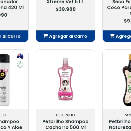
ionador
Xtreme Vet 5 Lt.
Seco E
ena 420 Ml
Coco Para
$39.900
990
$9
 al Carro
Agregar al Carro
Agrega
adido
Añadido
Añ
ZOO
PETBRILHO
Pet
Shampoo
Petbrilho Shampoo
Petbrilh
co Y Aloe
Cachorro 500 Ml
Natureza