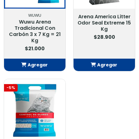
WUWU
Arena America Litter
Wuwu Arena
Odor Seal Extreme 15
Tradicional Con
Kg
Carbón 3 x 7 Kg = 21
$28.900
Kg
$21.000
Agregar
Agregar
Añadido
Añadido
-5%