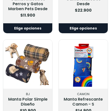
Perros y Gatos
Desde
Marben Pets Desde
$22.900
$11.900
Elige opciones
Elige opciones
BJ
CAMON
Manta Polar Simple
Manta Refrescante
Diseño
Camon - S
$10.900
$14.900