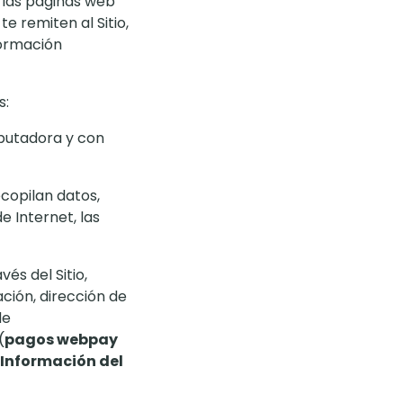
 las páginas web
e remiten al Sitio,
formación
s:
mputadora y con
ecopilan datos,
e Internet, las
s del Sitio,
ción, dirección de
de
(
pagos webpay
Información del