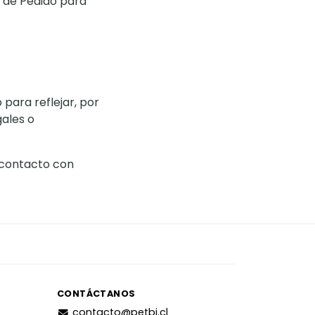
n de Pedido para
para reflejar, por
gales o
 contacto con
CONTÁCTANOS
contacto@petbj.cl