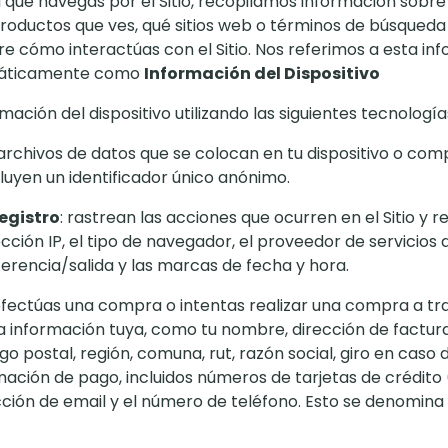
que navegas por el Sitio, recopilamos información sobre
 productos que ves, qué sitios web o términos de búsqueda t
e cómo interactúas con el Sitio. Nos referimos a esta in
máticamente como
Información del Dispositivo
ación del dispositivo utilizando las siguientes tecnología
 archivos de datos que se colocan en tu dispositivo o co
luyen un identificador único anónimo.
egistro
: rastrean las acciones que ocurren en el Sitio y r
ección IP, el tipo de navegador, el proveedor de servicios d
erencia/salida y las marcas de fecha y hora.
ectúas una compra o intentas realizar una compra a travé
a información tuya, como tu nombre, dirección de factura
go postal, región, comuna, rut, razón social, giro en caso 
mación de pago, incluidos números de tarjetas de crédito 
ección de email y el número de teléfono. Esto se denomina