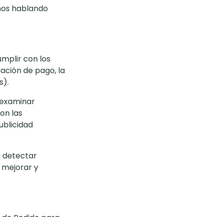
amos hablando
mplir con los
mación de pago, la
s).
 examinar
on las
ublicidad
a detectar
a mejorar y