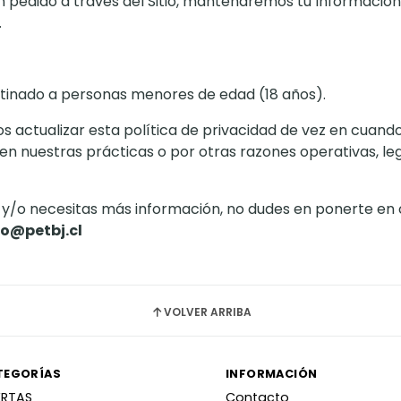
n pedido a través del Sitio, mantendremos tu Informació
.
estinado a personas menores de edad (18 años).
actualizar esta política de privacidad de vez en cuando 
en nuestras prácticas o por otras razones operativas, le
s y/o necesitas más información, no dudes en ponerte en
o@petbj.cl
VOLVER ARRIBA
TEGORÍAS
INFORMACIÓN
ERTAS
Contacto