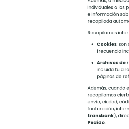
Además, a medida 
individuales o los
e información sobr
recopilada auto
Recopilamos inform
Cookies
: son
frecuencia inc
Archivos de r
incluida tu dir
páginas de ref
Además, cuando ef
recopilamos ciert
envío, ciudad, códi
facturación, infor
transbank
), dir
Pedido
.