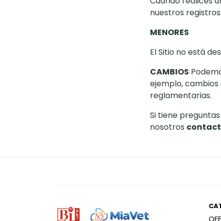
Cuando realices u
nuestros registros
MENORES
El Sitio no está d
CAMBIOS
Podemos 
ejemplo, cambios 
reglamentarias.
Si tiene pregunta
nosotros
contact
CA
OF