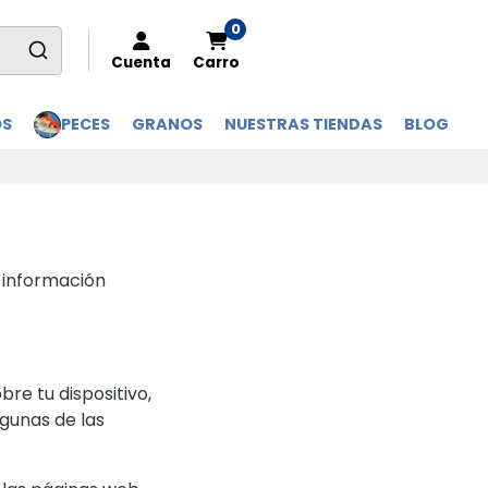
0
Cuenta
Carro
OS
PECES
GRANOS
NUESTRAS TIENDAS
BLOG
u información
re tu dispositivo,
lgunas de las