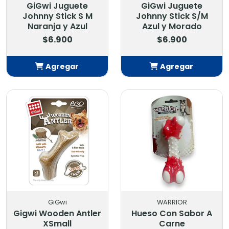
GiGwi Juguete
GiGwi Juguete
Johnny Stick S M
Johnny Stick S/M
Naranja y Azul
Azul y Morado
$6.900
$6.900
Agregar
Agregar
Añadido
Añadido
GiGwi
WARRIOR
Gigwi Wooden Antler
Hueso Con Sabor A
XSmall
Carne