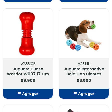
Añadido
Añadido
WARRIOR
MARBEN
Juguete Hueso
Juguete Interactivo
Warrior W007 17 Cm
Bola Con Dientes
$9.900
$6.500
Agregar
Agregar
Añadido
Añadido