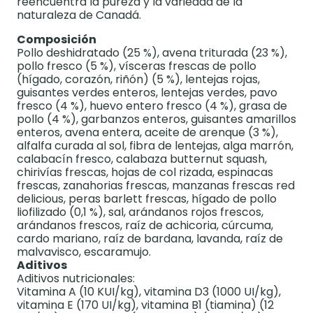
reencuentra la pureza y la variedad de la
naturaleza de Canadá.
Composición
Pollo deshidratado (25 %), avena triturada (23 %),
pollo fresco (5 %), vísceras frescas de pollo
(hígado, corazón, riñón) (5 %), lentejas rojas,
guisantes verdes enteros, lentejas verdes, pavo
fresco (4 %), huevo entero fresco (4 %), grasa de
pollo (4 %), garbanzos enteros, guisantes amarillos
enteros, avena entera, aceite de arenque (3 %),
alfalfa curada al sol, fibra de lentejas, alga marrón,
calabacín fresco, calabaza butternut squash,
chirivías frescas, hojas de col rizada, espinacas
frescas, zanahorias frescas, manzanas frescas red
delicious, peras barlett frescas, hígado de pollo
liofilizado (0,1 %), sal, arándanos rojos frescos,
arándanos frescos, raíz de achicoria, cúrcuma,
cardo mariano, raíz de bardana, lavanda, raíz de
malvavisco, escaramujo.
Aditivos
Aditivos nutricionales:
Vitamina A (10 KUI/kg), vitamina D3 (1000 UI/kg),
vitamina E (170 UI/kg), vitamina B1 (tiamina) (12