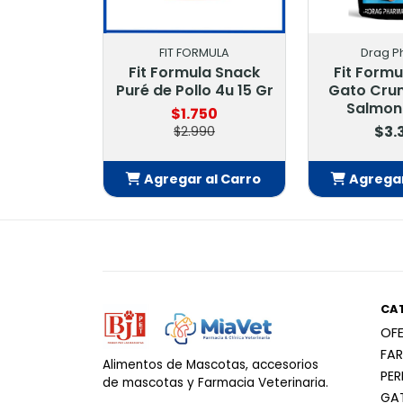
FIT FORMULA
Drag P
Fit Formula Snack
Fit Form
Puré de Pollo 4u 15 Gr
Gato Cru
Salmon
$1.750
$3.
$2.990
Agregar al Carro
Agregar
Añadido
Añ
CA
OF
FA
Alimentos de Mascotas, accesorios
PE
de mascotas y Farmacia Veterinaria.
GA