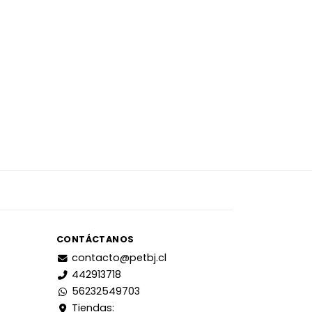
CONTÁCTANOS
contacto@petbj.cl
442913718
56232549703
Tiendas: