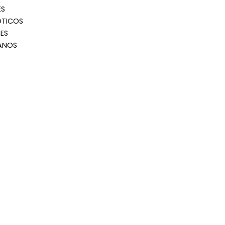
ES
OTICOS
ES
ANOS