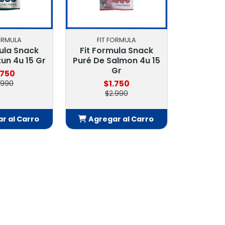
FORMULA
FIT FORMULA
ula Snack
Fit Formula Snack
un 4u 15 Gr
Puré De Salmon 4u 15
Gr
.750
$1.750
.990
$2.990
r al Carro
Agregar al Carro
adido
Añadido