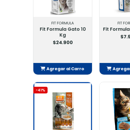
FIT FORMULA
FIT FO
Fit Formula Gato 10
Fit Formul
Kg
$7.
$24.900
Agregar al Carro
Agregar
Añadido
Añ
-41%