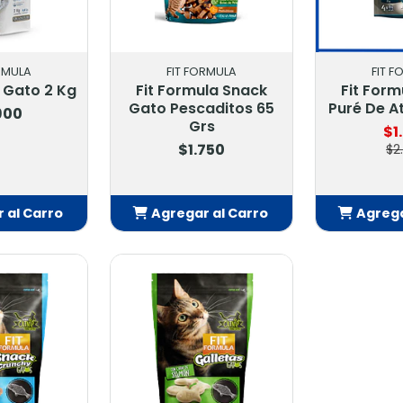
RMULA
FIT FORMULA
FIT 
a Gato 2 Kg
Fit Formula Snack
Fit Form
Gato Pescaditos 65
Puré De At
900
Grs
$1
$1.750
$2
 al Carro
Agregar al Carro
Agrega
adido
Añadido
Añ