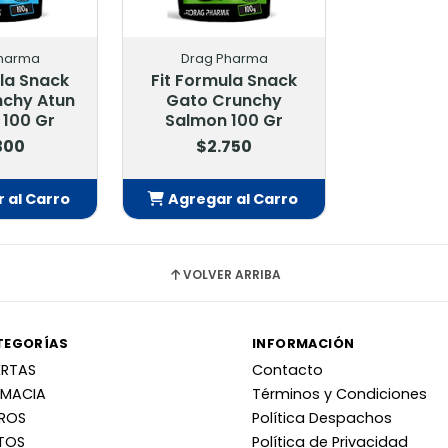
harma
Drag Pharma
ula Snack
Fit Formula Snack
nchy Atun
Gato Crunchy
 100 Gr
Salmon 100 Gr
300
$2.750
 al Carro
Agregar al Carro
adido
Añadido
VOLVER ARRIBA
TEGORÍAS
INFORMACIÓN
ERTAS
Contacto
RMACIA
Términos y Condiciones
RROS
Política Despachos
TOS
Política de Privacidad