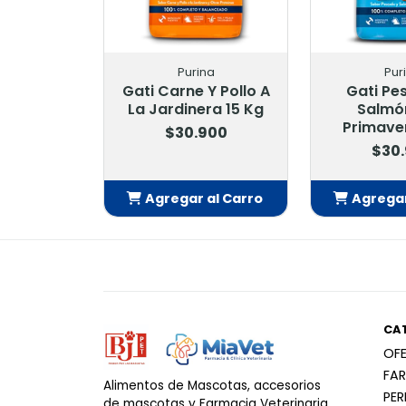
Purina
Pur
Gati Carne Y Pollo A
Gati Pe
La Jardinera 15 Kg
Salmó
Primave
$30.900
$30
Agregar al Carro
Agregar
Añadido
Añ
CA
OF
FA
Alimentos de Mascotas, accesorios
PE
de mascotas y Farmacia Veterinaria.