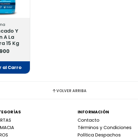
ina
scado Y
n A La
ra 15 Kg
.900
 al Carro
adido
VOLVER ARRIBA
TEGORÍAS
INFORMACIÓN
ERTAS
Contacto
RMACIA
Términos y Condiciones
RROS
Política Despachos