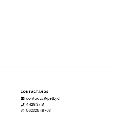
CONTÁCTANOS
contacto@petbj.cl
442913718
56232549703