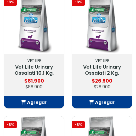
-8%
-8%
VET LIFE
VET LIFE
Vet Life Urinary
Vet Life Urinary
Ossalati 10.1 Kg.
Ossalati 2 Kg.
$81.900
$26.500
$88.900
$28.900
Agregar
Agregar
Añadido
Añadido
-8%
-8%