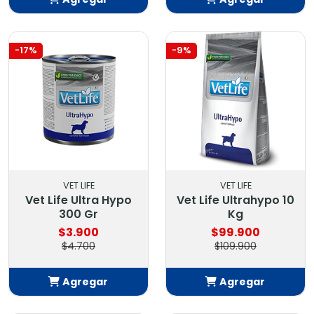
Añadido
Añadido
-17%
-9%
VET LIFE
VET LIFE
Vet Life Ultra Hypo
Vet Life Ultrahypo 10
300 Gr
Kg
$3.900
$99.900
$4.700
$109.900
Agregar
Agregar
Añadido
Añadido