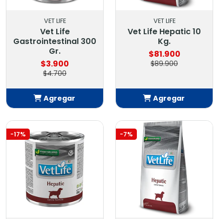
VET LIFE
VET LIFE
Vet Life
Vet Life Hepatic 10
Gastrointestinal 300
Kg.
Gr.
$81.900
$3.900
$89.900
$4.700
Agregar
Agregar
Añadido
Añadido
-17%
-7%