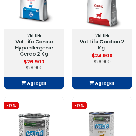
VET LIFE
VET LIFE
Vet Life Canine
Vet Life Cardiac 2
Hypoallergenic
Kg.
Cerdo 2 Kg
$24.900
$26.900
$26.900
$28.900
Agregar
Agregar
Añadido
Añadido
-17%
-17%