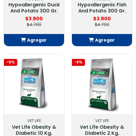
Hypoallergenic Duck
Hypoallergenic Fish
And Potato 300 Gr.
And Potato 300 Gr.
$3.900
$3.900
$4.700
$4.700
Agregar
Agregar
Añadido
Añadido
-9%
-8%
VET LIFE
VET LIFE
Vet Life Obesity &
Vet Life Obesity &
Diabetic 10 Kg.
Diabetic 2 Kg.