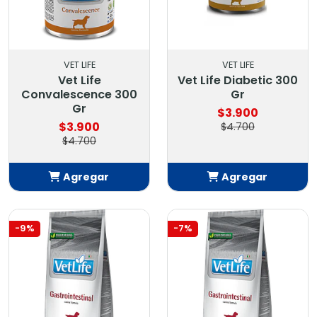
VET LIFE
VET LIFE
Vet Life
Vet Life Diabetic 300
Convalescence 300
Gr
Gr
$3.900
$3.900
$4.700
$4.700
Agregar
Agregar
Añadido
Añadido
-9%
-7%