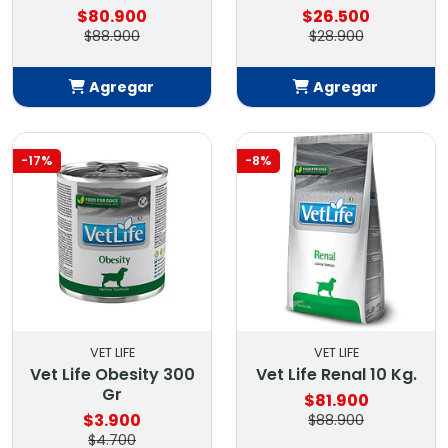
$80.900
$26.500
$88.900
$28.900
Agregar
Agregar
Añadido
Añadido
-17%
-8%
VET LIFE
VET LIFE
Vet Life Obesity 300
Vet Life Renal 10 Kg.
Gr
$81.900
$3.900
$88.900
$4.700