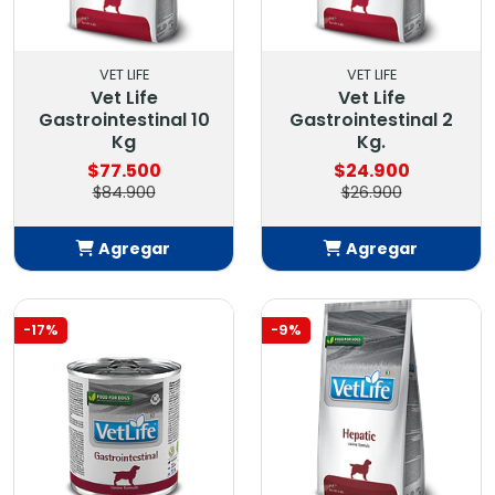
VET LIFE
VET LIFE
Vet Life
Vet Life
Gastrointestinal 10
Gastrointestinal 2
Kg
Kg.
$77.500
$24.900
$84.900
$26.900
Agregar
Agregar
Añadido
Añadido
-17%
-9%