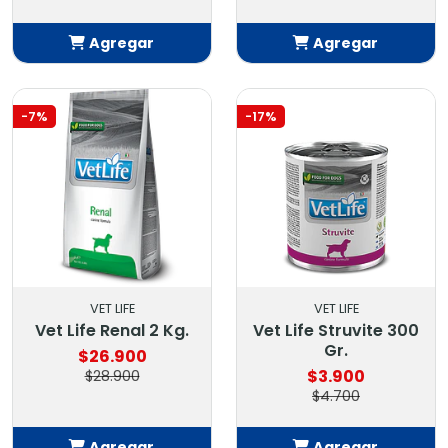
Agregar
Agregar
Añadido
Añadido
-7%
-17%
VET LIFE
VET LIFE
Vet Life Renal 2 Kg.
Vet Life Struvite 300
Gr.
$26.900
$3.900
$28.900
$4.700
Agregar
Agregar