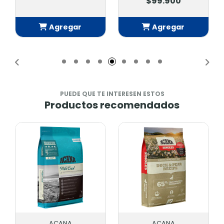
$99.900
$95.90
regar
Agregar
Agrega
adido
Añadido
Añadid
PUEDE QUE TE INTERESEN ESTOS
Productos recomendados
ACANA
ACANA