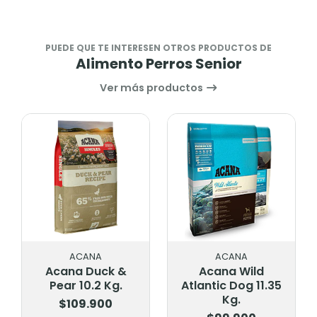
PUEDE QUE TE INTERESEN OTROS PRODUCTOS DE
Alimento Perros Senior
Ver más productos
ANA
ACANA
ACANA
 Duck &
Acana Wild
Acana
0.2 Kg.
Atlantic Dog 11.35
Meadowland
Kg.
11.3 Kg.
9.900