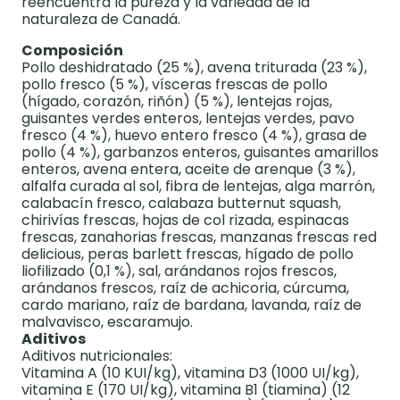
reencuentra la pureza y la variedad de la
naturaleza de Canadá.
Composición
Pollo deshidratado (25 %), avena triturada (23 %),
pollo fresco (5 %), vísceras frescas de pollo
(hígado, corazón, riñón) (5 %), lentejas rojas,
guisantes verdes enteros, lentejas verdes, pavo
fresco (4 %), huevo entero fresco (4 %), grasa de
pollo (4 %), garbanzos enteros, guisantes amarillos
enteros, avena entera, aceite de arenque (3 %),
alfalfa curada al sol, fibra de lentejas, alga marrón,
calabacín fresco, calabaza butternut squash,
chirivías frescas, hojas de col rizada, espinacas
frescas, zanahorias frescas, manzanas frescas red
delicious, peras barlett frescas, hígado de pollo
liofilizado (0,1 %), sal, arándanos rojos frescos,
arándanos frescos, raíz de achicoria, cúrcuma,
cardo mariano, raíz de bardana, lavanda, raíz de
malvavisco, escaramujo.
Aditivos
Aditivos nutricionales:
Vitamina A (10 KUI/kg), vitamina D3 (1000 UI/kg),
vitamina E (170 UI/kg), vitamina B1 (tiamina) (12