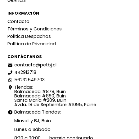
GRANOS
INFORMACIÓN
Contacto
Términos y Condiciones
Política Despachos
Política de Privacidad
CONTÁCTANOS
contacto@petbj.cl
442913718
56232549703
Tiendas:
Balmaceda #878, Buin
Balmaceda #880, Buin
Santa María #209, Buin
Avda. 18 de Septiembre #1095, Paine
Balmaceda Tiendas:
Miavet y BJ, Buin
Lunes a Sábado
8:30 a 20:00 horario continuado