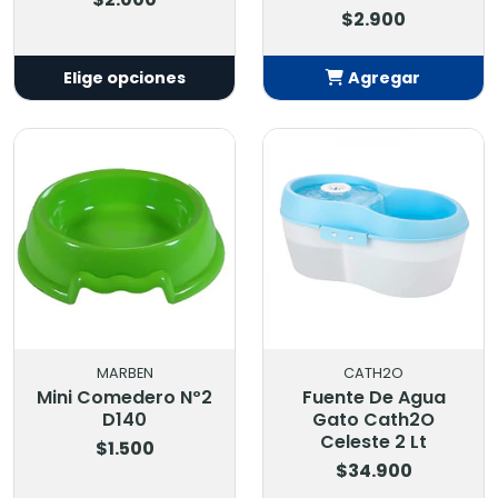
$2.900
Elige opciones
Agregar
Añadido
MARBEN
CATH2O
Mini Comedero Nº2
Fuente De Agua
D140
Gato Cath2O
Celeste 2 Lt
$1.500
$34.900