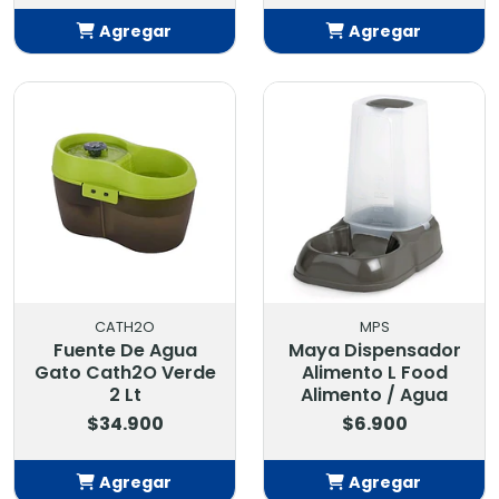
Agregar
Agregar
Añadido
Añadido
CATH2O
MPS
Fuente De Agua
Maya Dispensador
Gato Cath2O Verde
Alimento L Food
2 Lt
Alimento / Agua
$34.900
$6.900
Agregar
Agregar