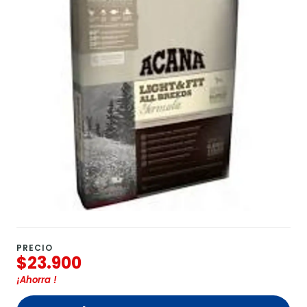
PRECIO
$23.900
¡Ahorra
!