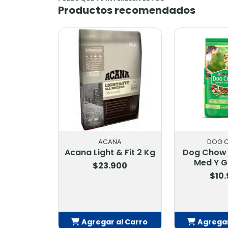
Productos recomendados
ACANA
ACA
Acana Puppy &
Acana Light 
Junior 2 Kg.
K
$22.900
$79.
Agregar al Carro
Agregar 