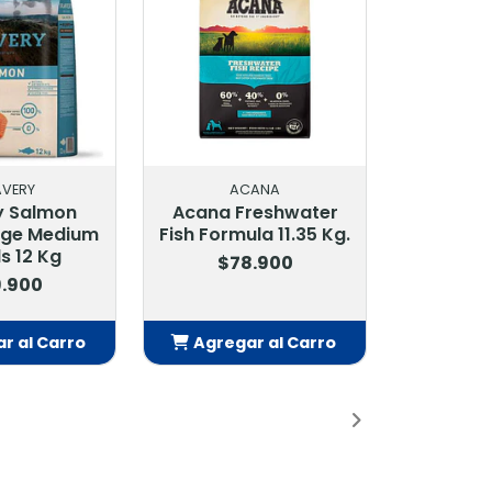
ANA
ACANA
reshwater
Acana Free-Run
la 11.35 Kg.
Poultry 11.35 Kg.
.900
$76.900
r al Carro
Agregar al Carro
adido
Añadido