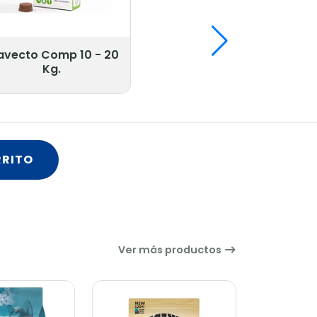
Acana Puppy & Juni
11.4 Kg.
Compra
Ver más productos