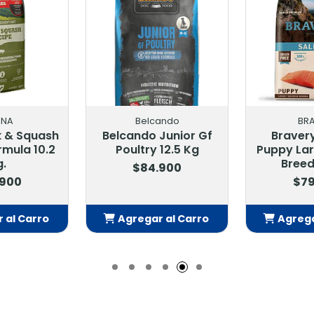
ando
BRAVERY
AC
Junior Gf
Bravery Salmon
Acana F
12.5 Kg
Puppy Large Medium
Fish Formu
Breeds 12 Kg
.900
$78
$79.900
 al Carro
Agregar al Carro
Agrega
adido
Añadido
Añ