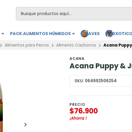
S
PACK ALIMENTOS HÚMEDOS
AVES
EXOTIC
Alimentos para Perros
Alimento Cachorros
Acana Puppy &
ACANA
Acana Puppy & Ju
SKU:
064992506254
PRECIO
$76.900
¡Ahorra
!