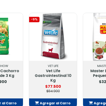
NA
ACANA
AC
& Fit 11.4
Acana Meadowland
Acana Du
g
Dog 11.3 Kg.
10.2
900
$95.900
$109
al Carro
Agregar al Carro
Agregar