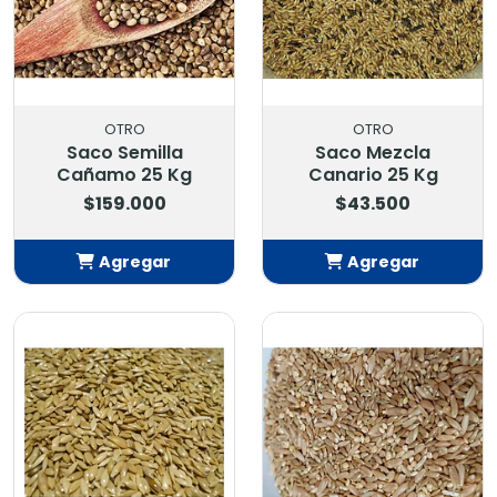
OTRO
OTRO
Saco Semilla
Saco Mezcla
Cañamo 25 Kg
Canario 25 Kg
$159.000
$43.500
Agregar
Agregar
Añadido
Añadido