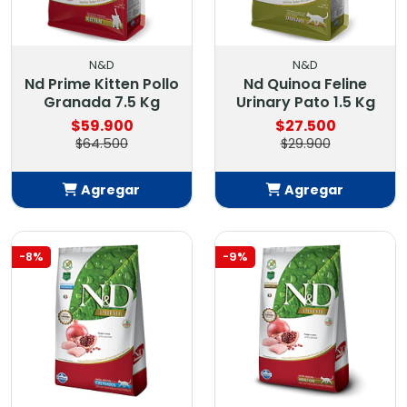
N&D
N&D
Nd Prime Kitten Pollo
Nd Quinoa Feline
Granada 7.5 Kg
Urinary Pato 1.5 Kg
$59.900
$27.500
$64.500
$29.900
Agregar
Agregar
Añadido
Añadido
-8%
-9%