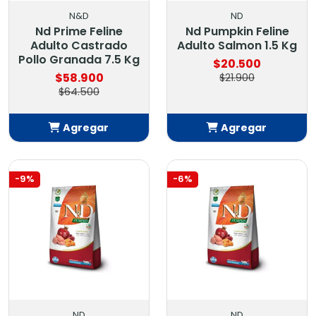
N&D
ND
Nd Prime Feline
Nd Pumpkin Feline
Adulto Castrado
Adulto Salmon 1.5 Kg
Pollo Granada 7.5 Kg
$20.500
$58.900
$21.900
$64.500
Agregar
Agregar
Añadido
Añadido
-9%
-6%
ND
ND