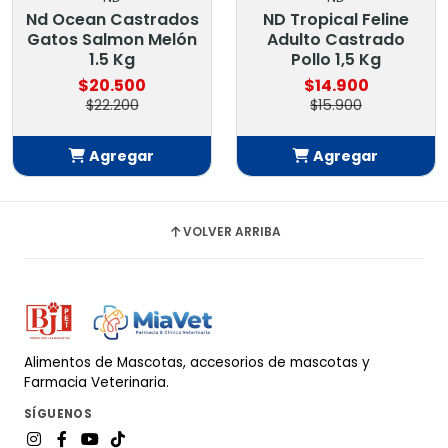
Nd Ocean Castrados
ND Tropical Feline
Gatos Salmon Melón
Adulto Castrado
1.5 Kg
Pollo 1,5 Kg
$20.500
$14.900
$22.200
$15.900
Agregar
Agregar
Añadido
Añadido
VOLVER ARRIBA
Alimentos de Mascotas, accesorios de mascotas y
Farmacia Veterinaria.
SÍGUENOS