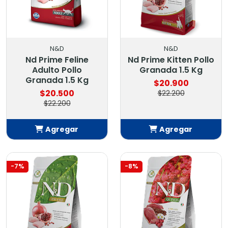
N&D
N&D
Nd Prime Feline
Nd Prime Kitten Pollo
Adulto Pollo
Granada 1.5 Kg
Granada 1.5 Kg
$20.900
$20.500
$22.200
$22.200
Agregar
Agregar
Añadido
Añadido
-7%
-8%