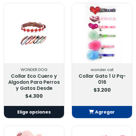
Añadido
Añadido
WONDER DOG
wonder cat
Collar Eco Cuero y
Collar Gato 1 U Pq-
Algodon Para Perros
016
y Gatos Desde
$3.200
$4.300
Elige opciones
Agregar
Añadido