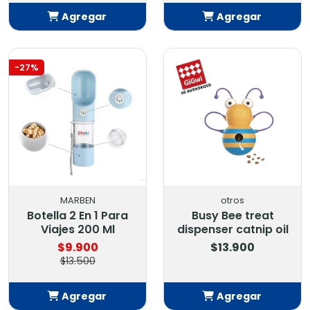
Agregar
Agregar
Añadido
Añadido
-27%
MARBEN
otros
Botella 2 En 1 Para
Busy Bee treat
Viajes 200 Ml
dispenser catnip oil
$9.900
$13.900
$13.500
Agregar
Agregar