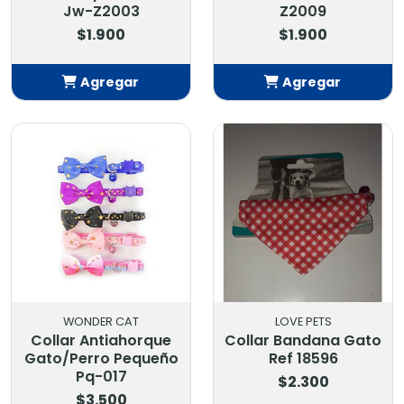
Jw-Z2003
Z2009
$1.900
$1.900
Agregar
Agregar
Añadido
Añadido
WONDER CAT
LOVE PETS
Collar Antiahorque
Collar Bandana Gato
Gato/Perro Pequeño
Ref 18596
Pq-017
$2.300
$3.500