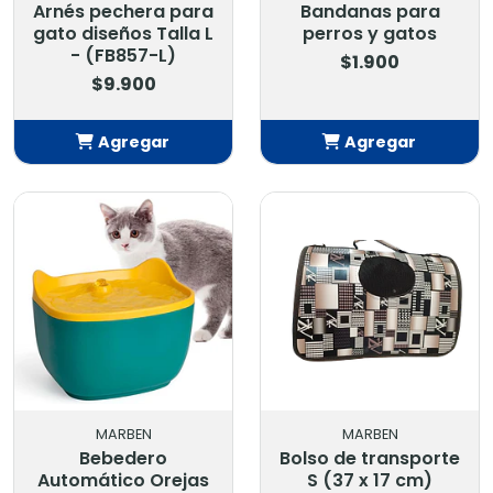
Arnés pechera para
Bandanas para
gato diseños Talla L
perros y gatos
- (FB857-L)
$1.900
$9.900
Agregar
Agregar
Añadido
Añadido
MARBEN
MARBEN
Bebedero
Bolso de transporte
Automático Orejas
S (37 x 17 cm)