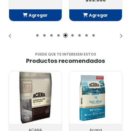
Agregar
Agregar
Añadido
Añadido
PUEDE QUE TE INTERESEN ESTOS
Productos recomendados
ACANA
Acana
A