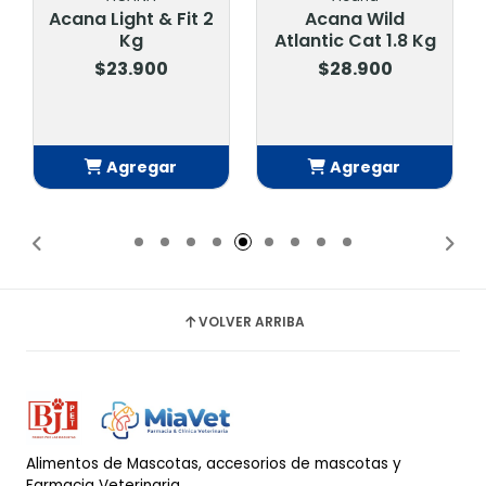
na Light & Fit 2
Acana Wild
Acana
Kg
Atlantic Cat 1.8 Kg
Poul
$23.900
$28.900
$
Agregar
Agregar
A
Añadido
Añadido
A
VOLVER ARRIBA
Alimentos de Mascotas, accesorios de mascotas y
Farmacia Veterinaria.