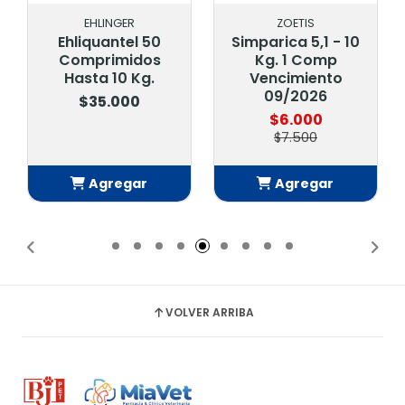
EHLINGER
ZOETIS
Ehliquantel 50
Simparica 5,1 - 10
Comprimidos
Kg. 1 Comp
Hasta 10 Kg.
Vencimiento
09/2026
$35.000
$6.000
$7.500
Agregar
Agregar
Añadido
Añadido
VOLVER ARRIBA