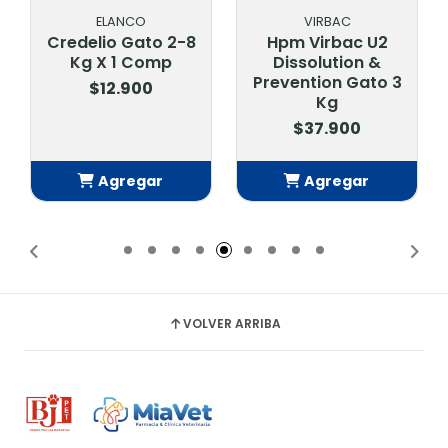
ELANCO
VIRBAC
Credelio Gato 2-8
Hpm Virbac U2
Kg X 1 Comp
Dissolution &
Prevention Gato 3
$12.900
Kg
$37.900
Agregar
Agregar
Añadido
Añadido
VOLVER ARRIBA