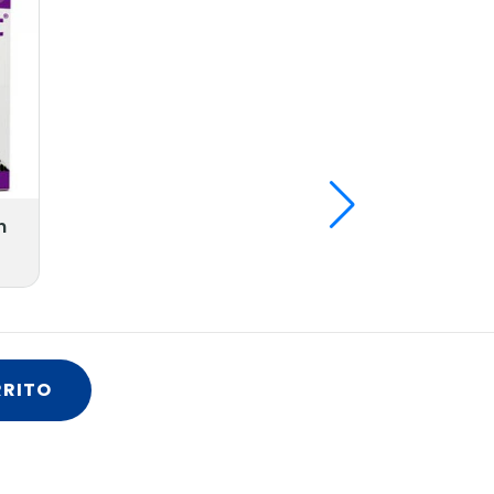
n
RRITO