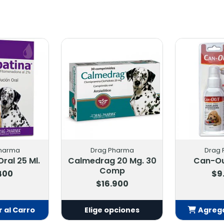
ma
Drag Pharma
Drag Pha
be 100
Apetipet Jarabe 100
Artriofin 10
Ml
Mg.
$11.900
$16.50
 Carro
Agregar al Carro
Agregar a