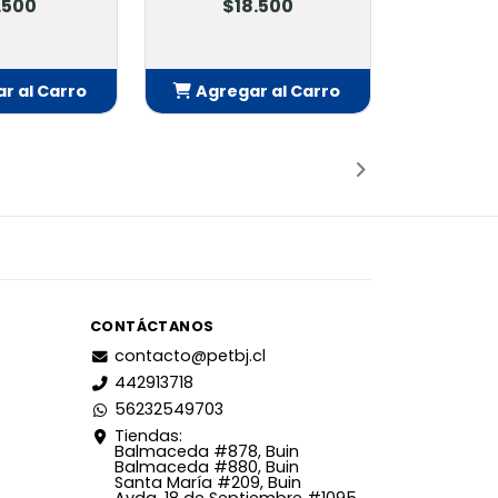
$18.500
$2.300
Agregar al Carro
Agregar al Carro
Añadido
Añadido
CONTÁCTANOS
contacto@petbj.cl
442913718
56232549703
Tiendas:
Balmaceda #878, Buin
Balmaceda #880, Buin
Santa María #209, Buin