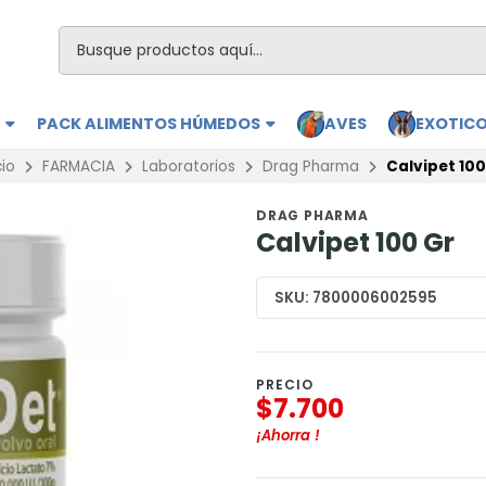
S
PACK ALIMENTOS HÚMEDOS
AVES
EXOTIC
cio
FARMACIA
Laboratorios
Drag Pharma
Calvipet 100
DRAG PHARMA
Calvipet 100 Gr
SKU:
7800006002595
PRECIO
$7.700
¡Ahorra
!