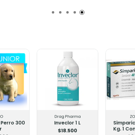
do
Añadido
Añadi
Drag Pharma
ZOETIS
Inveclor 1 L
Simparica 10,1 - 20
Fron
Kg. 1 Comprimidos
$18.500