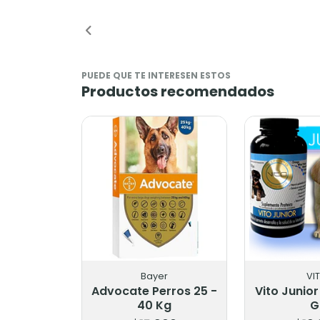
Añadido
Añadi
PUEDE QUE TE INTERESEN ESTOS
Productos recomendados
Bayer
VITO
te Perros 25 -
Vito Junior Perro 300
40 Kg
Gr