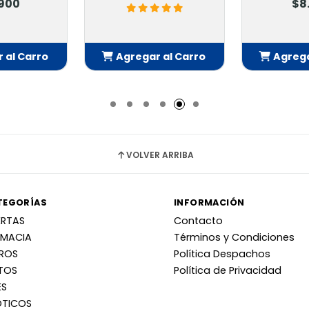
$8.500
gregar al Carro
Agregar al Carro
Añadido
Añadido
VOLVER ARRIBA
TEGORÍAS
INFORMACIÓN
ERTAS
Contacto
RMACIA
Términos y Condiciones
RROS
Política Despachos
TOS
Política de Privacidad
ES
OTICOS