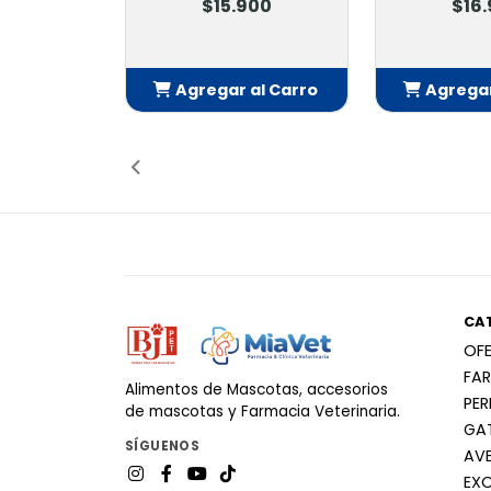
$15.900
$16.900
regar al Carro
Agregar al Carro
A
Añadido
Añadido
CA
OF
FA
Alimentos de Mascotas, accesorios
PE
de mascotas y Farmacia Veterinaria.
GA
SÍGUENOS
AV
EX