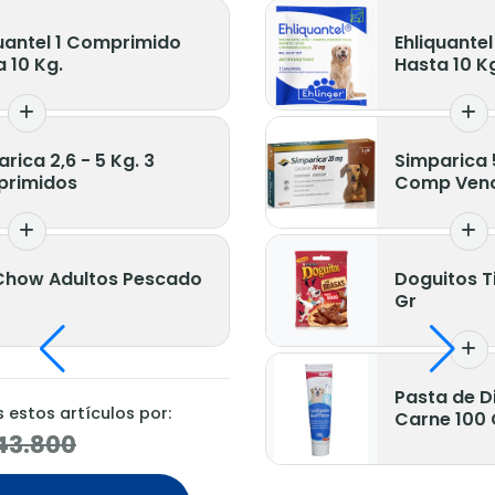
quantel 1 Comprimido
Ehliquante
 10 Kg.
Hasta 10 K
rica 2,6 - 5 Kg. 3
Simparica 5,
rimidos
Comp Venc
Chow Adultos Pescado
Doguitos T
Gr
Pasta de D
estos artículos por:
Carne 100 
43.800