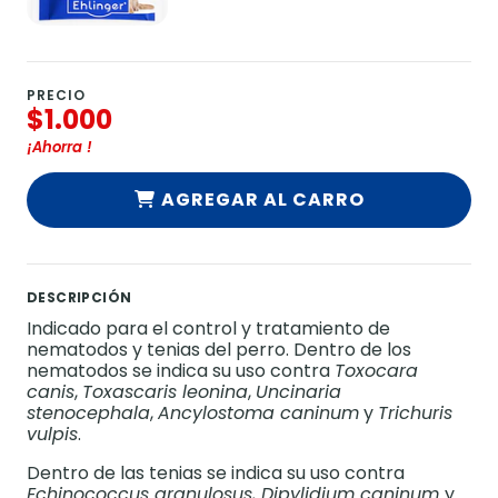
PRECIO
$1.000
¡Ahorra
!
AGREGAR AL CARRO
DESCRIPCIÓN
Indicado para el control y tratamiento de
nematodos y tenias del perro. Dentro de los
nematodos se indica su uso contra
Toxocara
canis
,
Toxascaris leonina
,
Uncinaria
stenocephala
,
Ancylostoma caninum
y
Trichuris
vulpis
.
Dentro de las tenias se indica su uso contra
Echinococcus granulosus, Dipylidium caninum
y