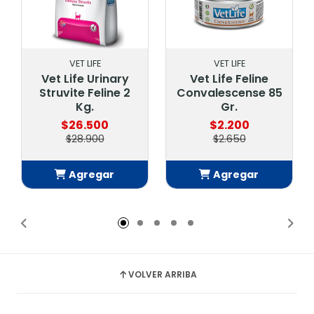
VET LIFE
VET LIFE
Vet Life Urinary
Vet Life Feline
Struvite Feline 2
Convalescense 85
Kg.
Gr.
$26.500
$2.200
$28.900
$2.650
Agregar
Agregar
Añadido
Añadido
VOLVER ARRIBA