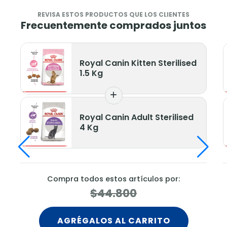
REVISA ESTOS PRODUCTOS QUE LOS CLIENTES
Frecuentemente comprados juntos
 Canin Kitten Sterilised
Royal Canin
g
1.5 Kg
 Canin Adult Sterilised
Royal Canin
4 Kg
estos artículos por:
Compra todos estos 
44.800
$44.8
OS AL CARRITO
AGRÉGALOS AL