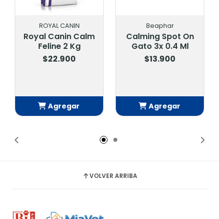
Beaphar
WHISKAS
Calming Spot On
Alimento húmedo
Gato 3x 0.4 Ml
Whiskas Carne 1+
85 Gr
$13.900
$700
Agregar
Agregar
Añadido
Añadido
VOLVER ARRIBA