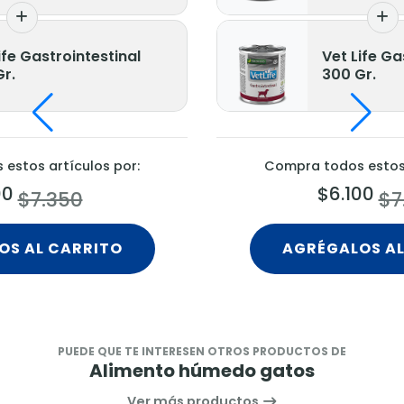
ife Gastrointestinal
Vet Life Ga
r.
300 Gr.
estos artículos por:
Compra todos estos 
00
$6.100
$7.350
$7
OS AL CARRITO
AGRÉGALOS AL
PUEDE QUE TE INTERESEN OTROS PRODUCTOS DE
Alimento húmedo gatos
Ver más productos