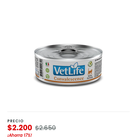
PRECIO
$2.200
$2.650
¡Ahorra
17%
!