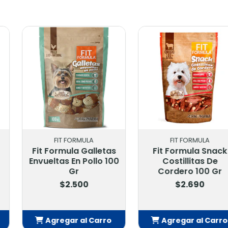
RMULA
FIT FORMULA
FIT 
a Galletas
Fit Formula Snack
Fit Form
n Pollo 100
Costillitas De
Camote C
r
Cordero 100 Gr
500
$2.690
$2
 al Carro
Agregar al Carro
Agrega