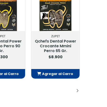
UPET
ZUPET
ntal Power
Qchefs Dental Power
o Perro 90
Crocante Mmini
r.
Perro 65 Gr.
.300
$8.900
r al Carro
Agregar al Carro
adido
Añadido