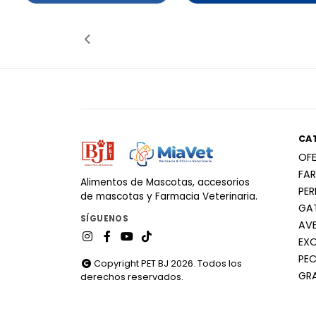
Añadido
Añ
CA
OF
FA
Alimentos de Mascotas, accesorios
PE
de mascotas y Farmacia Veterinaria.
GA
SÍGUENOS
AV
EX
PEC
Copyright PET BJ 2026. Todos los
GR
derechos reservados.