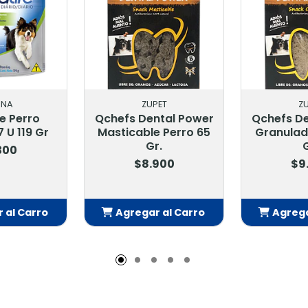
INA
ZUPET
Z
fe Perro
Qchefs Dental Power
Qchefs De
 U 119 Gr
Masticable Perro 65
Granulad
Gr.
G
300
$8.900
$9
 al Carro
Agregar al Carro
Agrega
adido
Añadido
Añ