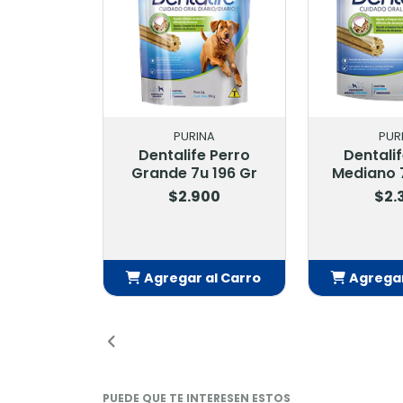
PURINA
PUR
Dentalife Perro
Dentali
Grande 7u 196 Gr
Mediano 7
$2.900
$2.
Agregar al Carro
Agregar
Añadido
Añ
PUEDE QUE TE INTERESEN ESTOS