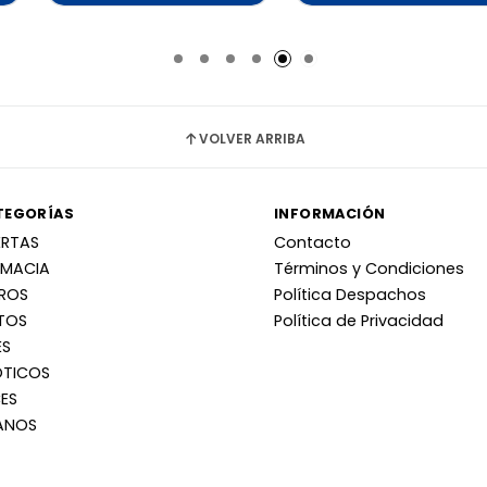
adido
Añadido
Añ
VOLVER ARRIBA
TEGORÍAS
INFORMACIÓN
ERTAS
Contacto
RMACIA
Términos y Condiciones
RROS
Política Despachos
TOS
Política de Privacidad
ES
OTICOS
ES
ANOS