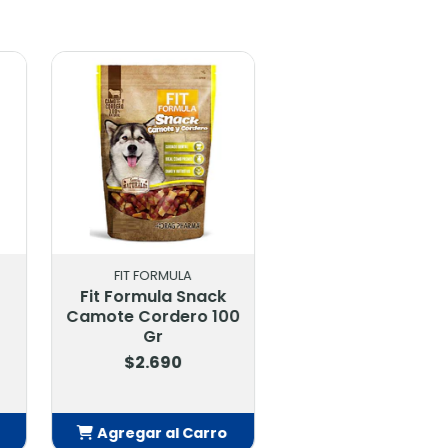
FORMULA
ROYAL CANIN
ula Snack
Royal Canin
ordero 100
Gastrointestinal
Gr
Canine 2 Kg
.690
$21.900
r al Carro
Agregar al Carro