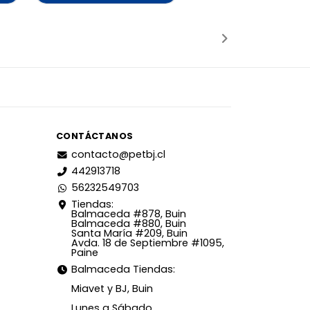
adido
Añadido
CONTÁCTANOS
contacto@petbj.cl
442913718
56232549703
Tiendas:
Balmaceda #878, Buin
Balmaceda #880, Buin
Santa María #209, Buin
Avda. 18 de Septiembre #1095,
Paine
Balmaceda Tiendas:
Miavet y BJ, Buin
Lunes a Sábado