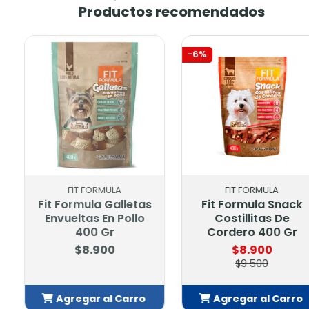
Productos recomendados
-6%
FIT FORMULA
FIT FO
Fit Formula Snack
Fit Formul
Costillitas De
Envueltas E
Cordero 400 Gr
G
$8.900
$2.
$9.500
Agregar al Carro
Agregar