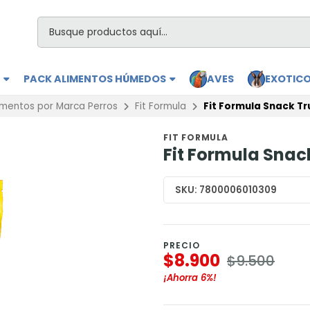
S
PACK ALIMENTOS HÚMEDOS
AVES
EXOTIC
imentos por Marca Perros
Fit Formula
Fit Formula Snack Tr
FIT FORMULA
Fit Formula Snack
SKU:
7800006010309
PRECIO
$8.900
$9.500
¡Ahorra
6%
!