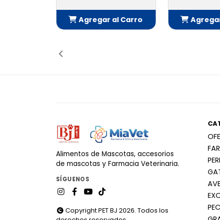
Agregar al Carro
Agregar
Añadido
Añ
CA
OF
FA
Alimentos de Mascotas, accesorios
PE
de mascotas y Farmacia Veterinaria.
GA
SÍGUENOS
AV
EX
PEC
Copyright PET BJ 2026. Todos los
GR
derechos reservados.