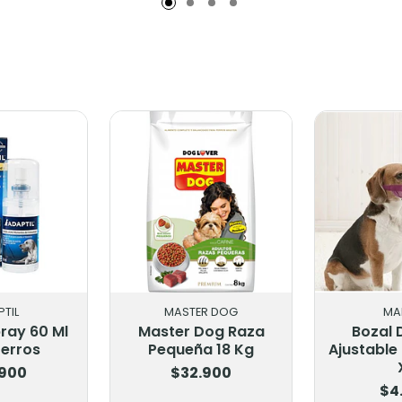
TIL
MASTER DOG
MA
pray 60 Ml
Master Dog Raza
Bozal 
Perros
Pequeña 18 Kg
Ajustable
.900
$32.900
$4