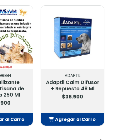
ADAPTIL
ADAPTIL
aptil Calm Difusor
Adaptil Collar Perros
+ Repuesto 48 Ml
Medianos Y Grandes
70 Cm
$36.500
$13.500
Agregar al Carro
Agregar al Carro
Añadido
Añadido