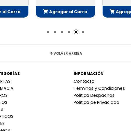
 al Carro
Agregar al Carro
Agrega
adido
Añadido
Añ
VOLVER ARRIBA
TEGORÍAS
INFORMACIÓN
ERTAS
Contacto
RMACIA
Términos y Condiciones
RROS
Política Despachos
TOS
Política de Privacidad
ES
OTICOS
ES
ANOS