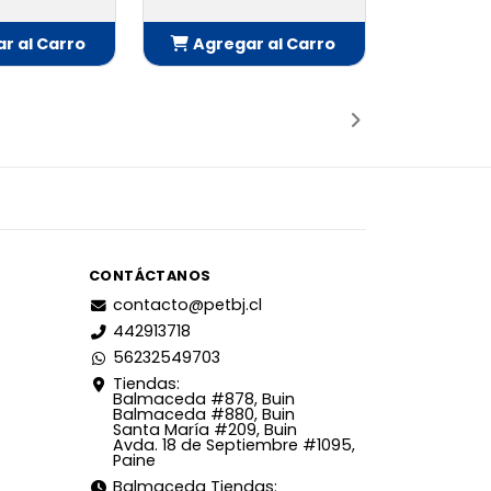
r al Carro
Agregar al Carro
adido
Añadido
CONTÁCTANOS
contacto@petbj.cl
442913718
56232549703
Tiendas:
Balmaceda #878, Buin
Balmaceda #880, Buin
Santa María #209, Buin
Avda. 18 de Septiembre #1095,
Paine
Balmaceda Tiendas: