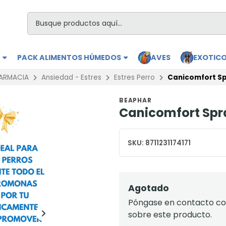
S
PACK ALIMENTOS HÚMEDOS
AVES
EXOTIC
ARMACIA
Ansiedad - Estres
Estres Perro
Canicomfort Sp
BEAPHAR
Canicomfort Spr
SKU:
8711231174171
Agotado
Póngase en contacto con
sobre este producto.