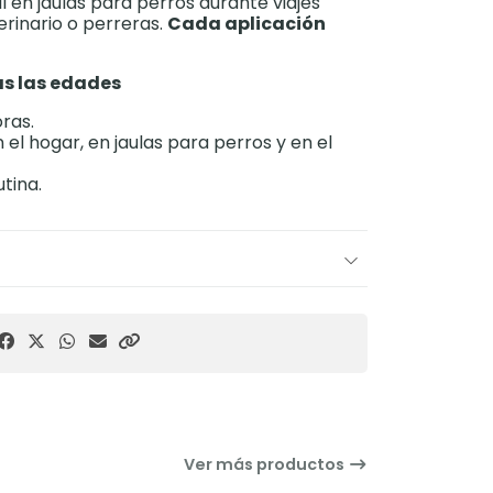
il en jaulas para perros durante viajes
terinario o perreras.
Cada aplicación
as las edades
ras.
el hogar, en jaulas para perros y en el
tina.
Ver más productos