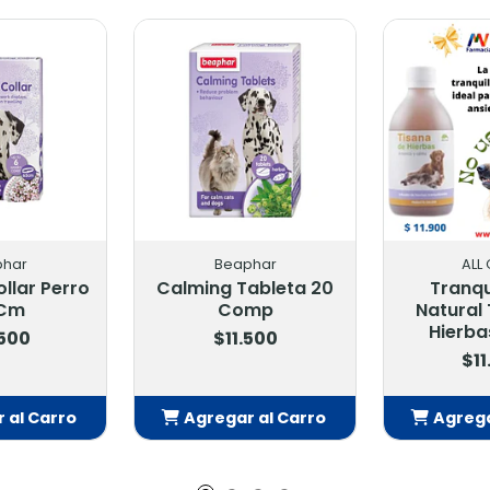
Beaphar
ALL GREEN
lming Tableta 20
Tranquilizante
Ad
Comp
Natural Tisana de
Hierbas 250 Ml
$11.500
$11.900
Agregar al Carro
Agregar al Carro
Añadido
Añadido