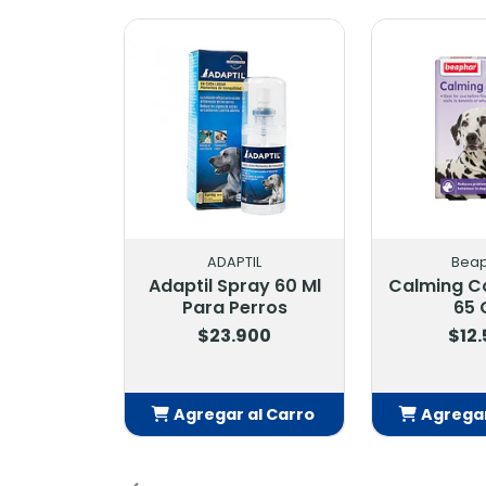
ADAPTIL
Beaphar
ptil Spray 60 Ml
Calming Collar Perro
Ca
Para Perros
65 Cm
$23.900
$12.500
gregar al Carro
Agregar al Carro
Añadido
Añadido