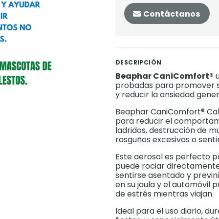
Contáctanos
DESCRIPCIÓN
Beaphar CaniComfort®
u
probadas para promover se
y reducir la ansiedad gener
Beaphar CaniComfort® Calm
para reducir el comportam
ladridos, destrucción de m
rasguños excesivos o sent
Este aerosol es perfecto pa
puede rociar directamente
sentirse asentado y previ
en su jaula y el automóvil 
de estrés mientras viajan.
Ideal para el uso diario, d