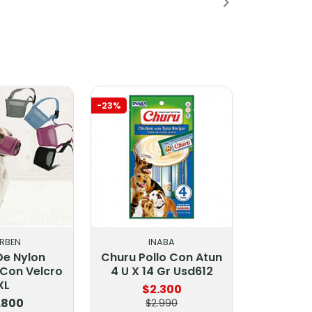
-23%
RBEN
INABA
De Nylon
Churu Pollo Con Atun
 Con Velcro
4 U X 14 Gr Usd612
XL
$2.300
.800
$2.990