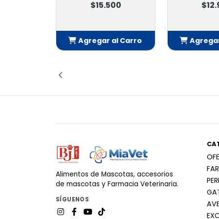
$15.500
$12
Agregar al Carro
Agregar
Añadido
Añ
CA
OF
FA
Alimentos de Mascotas, accesorios
PE
de mascotas y Farmacia Veterinaria.
GA
SÍGUENOS
AV
EX