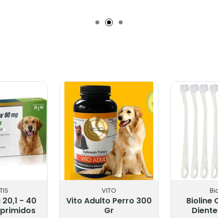
adido
Añadido
Añ
TIS
VITO
Bi
 20,1 - 40
Vito Adulto Perro 300
Bioline 
mprimidos
Gr
Diente