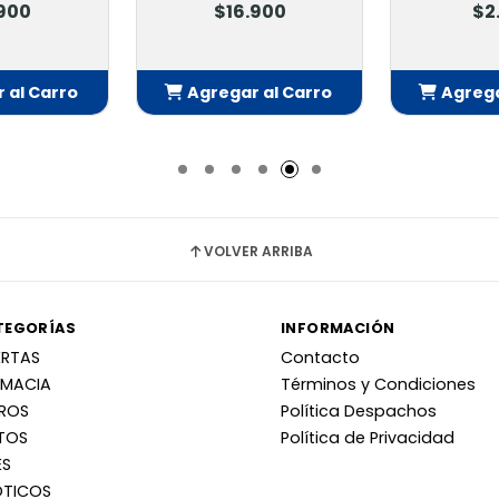
.900
$16.900
$2
 al Carro
Agregar al Carro
Agrega
adido
Añadido
Añ
VOLVER ARRIBA
TEGORÍAS
INFORMACIÓN
ERTAS
Contacto
RMACIA
Términos y Condiciones
RROS
Política Despachos
TOS
Política de Privacidad
ES
OTICOS