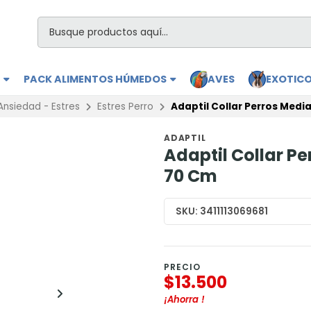
S
PACK ALIMENTOS HÚMEDOS
AVES
EXOTIC
Ansiedad - Estres
Estres Perro
Adaptil Collar Perros Medi
ADAPTIL
Adaptil Collar P
70 Cm
SKU:
3411113069681
PRECIO
$13.500
¡Ahorra
!