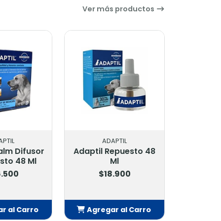
Ver más productos
APTIL
ADAPTIL
alm Difusor
Adaptil Repuesto 48
sto 48 Ml
Ml
.500
$18.900
r al Carro
Agregar al Carro