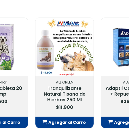
phar
ALL GREEN
AD
ableta 20
Tranquilizante
Adaptil C
mp
Natural Tisana de
+ Repue
Hierbas 250 Ml
.500
$36
$11.900
 al Carro
Agregar al Carro
Agrega