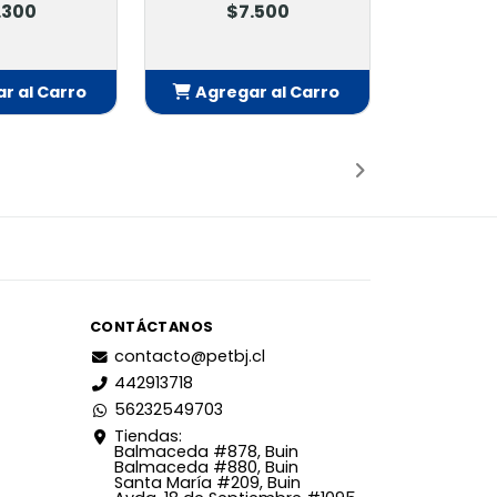
.300
$7.500
r al Carro
Agregar al Carro
adido
Añadido
CONTÁCTANOS
contacto@petbj.cl
442913718
56232549703
Tiendas:
Balmaceda #878, Buin
Balmaceda #880, Buin
Santa María #209, Buin