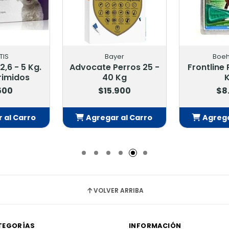
TIS
Bayer
Boeh
2,6 - 5 Kg.
Advocate Perros 25 -
Frontline 
rimidos
40 Kg
K
500
$15.900
$8
 al Carro
Agregar al Carro
Agrega
adido
Añadido
Añ
VOLVER ARRIBA
TEGORÍAS
INFORMACIÓN