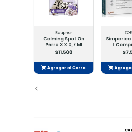
Beaphar
ZOE
Calming Spot On
Simparica 
Perro 3 X 0,7 Ml
1 Comp
$11.500
$7.
Agregar al Carro
Agregar
Añadido
Añ
CA