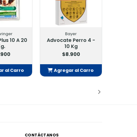
ringer
Bayer
Plus 10 A 20
Advocate Perro 4 -
g.
10 Kg
.900
$8.900
r al Carro
Agregar al Carro
adido
Añadido
CONTÁCTANOS