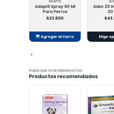
ADAPTIL
ADEX
Adaptil Spray 60 Ml
Adex 20 Inyectable
Para Perros
20 Ml
$23.900
$43.900
Agregar al Carro
Elige opciones
Añadido
PUEDE QUE TE INTERESEN ESTOS
Productos recomendados