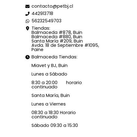
contacto@petbj.cl
442913718
56232549703
Tiendas:
Balmaceda #878, Buin
Balmaceda #880, Buin
Santa María #209, Buin
Avda. 18 de Septiembre #1095,
Paine
Balmaceda Tiendas:
Miavet y BJ, Buin
Lunes a Sábado
8:30 a 20:00 horario
continuado
Santa María, Buin
Lunes a Viernes
08:30 a 18:30 Horario
continuado
Sábado 09:30 a 15:30