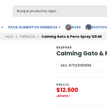
S
PACK ALIMENTOS HÚMEDOS
AVES
EXOTIC
Inicio
FARMACIA
Calming Gato & Perro Spray 125 Ml
BEAPHAR
Calming Gato & P
SKU:
8711231110896
PRECIO
$12.500
¡Ahorra
!