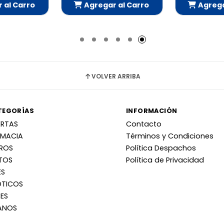
 al Carro
Agregar al Carro
Agrega
adido
Añadido
Añ
VOLVER ARRIBA
TEGORÍAS
INFORMACIÓN
ERTAS
Contacto
RMACIA
Términos y Condiciones
RROS
Política Despachos
TOS
Política de Privacidad
ES
OTICOS
ES
ANOS