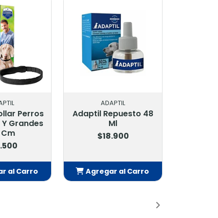
APTIL
ADAPTIL
llar Perros
Adaptil Repuesto 48
 Y Grandes
Ml
 Cm
$18.900
.500
r al Carro
Agregar al Carro
adido
Añadido