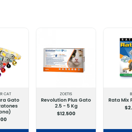
R CAT
ZOETIS
ara Gato
Revolution Plus Gato
Rata Mix P
Ratones
2.5 - 5 Kg
$2
cona)
$12.500
500