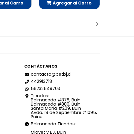
r al Carro
Agregar al Carro
adido
Añadido
CONTÁCTANOS
contacto@petbj.cl
442913718
56232549703
Tiendas:
Balmaceda #878, Buin
Balmaceda #880, Buin
Santa María #209, Buin
Avda. 18 de Septiembre #1095,
Paine
Balmaceda Tiendas:
Miavet y BJ, Buin