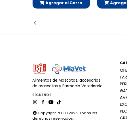
Agregar al Carro
Agregar
Añadido
Añ
CA
OF
FA
Alimentos de Mascotas, accesorios
PE
de mascotas y Farmacia Veterinaria.
GA
SÍGUENOS
AV
EX
PEC
Copyright PET BJ 2026. Todos los
GR
derechos reservados.