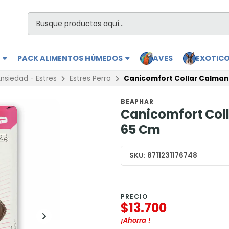
S
PACK ALIMENTOS HÚMEDOS
AVES
EXOTIC
nsiedad - Estres
Estres Perro
Canicomfort Collar Calman
BEAPHAR
Canicomfort Coll
65 Cm
SKU:
8711231176748
PRECIO
$13.700
¡Ahorra
!