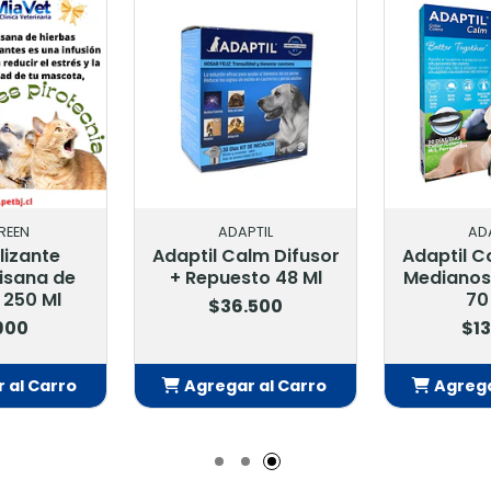
REEN
ADAPTIL
AD
lizante
Adaptil Calm Difusor
Adaptil Co
Tisana de
+ Repuesto 48 Ml
Medianos
 250 Ml
70
$36.500
.900
$13
 al Carro
Agregar al Carro
Agrega
adido
Añadido
Añ