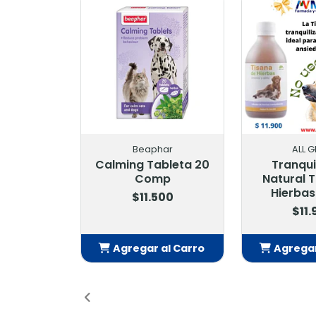
Beaphar
ALL G
Calming Tableta 20
Tranqui
Comp
Natural 
Hierbas
$11.500
$11
Agregar al Carro
Agregar
Añadido
Añ