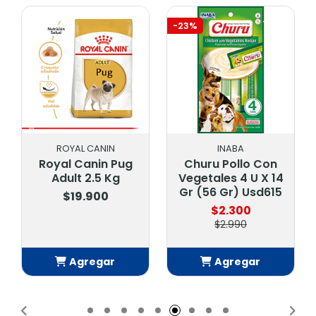
-23%
ROYAL CANIN
INABA
Royal Canin Pug
Churu Pollo Con
Adult 2.5 Kg
Vegetales 4 U X 14
Gr (56 Gr) Usd615
$19.900
$2.300
$2.990
Agregar
Agregar
Añadido
Añadido