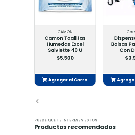
POTTY PACH
MARBE
Baño Ecológico para
Baño Perro
Perro Mediano
Peque
$22.900
$11.9
Agregar al Carro
Agregar a
Añadido
Añad
PUEDE QUE TE INTERESEN ESTOS
Productos recomendados