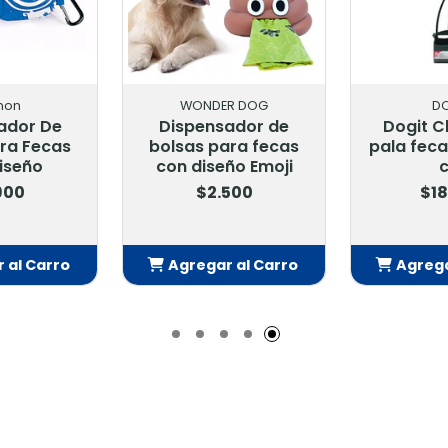
N
BIOLINE
CAM
 Verde
Bioline Puppy Pads
Camon To
ño
50 U 45x33 Cm
Hume
Clorhexidin
00
$8.900
40 U
$5.5
l Carro
Agregar al Carro
Agregar 
ido
Añadido
Aña