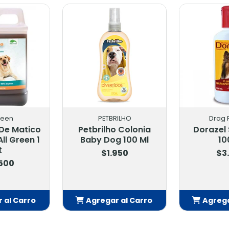
PETBRILHO
Drag Pharma
brilho Colonia
Dorazel Shampoo
by Dog 100 Ml
100 Ml
De
$1.950
$3.400
gregar al Carro
Agregar al Carro
Añadido
Añadido