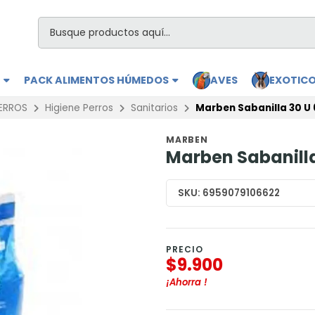
S
PACK ALIMENTOS HÚMEDOS
AVES
EXOTIC
ERROS
Higiene Perros
Sanitarios
Marben Sabanilla 30 U
MARBEN
Marben Sabanill
SKU:
6959079106622
PRECIO
$9.900
¡Ahorra
!