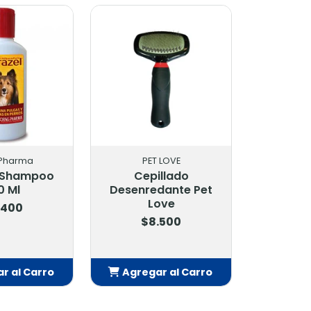
PET LOVE
Drag Pharma
Cepillado
Skindrag Shampoo
senredante Pet
Ceramidas 250 Ml
Love
$10.900
$8.500
Agregar al Carro
Agregar al Carro
Añadido
Añadido