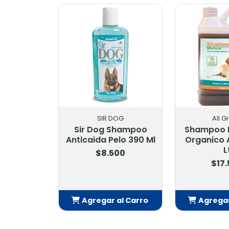
SIR DOG
All Green
Dog Shampoo
Shampoo De Matico
Pet
ida Pelo 390 Ml
Organico All Green 1
Ba
Lt
$8.500
$17.500
regar al Carro
Agregar al Carro
A
Añadido
Añadido