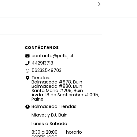
CONTÁCTANOS
contacto@petbj.cl
442913718
56232549703
Tiendas:
Balmaceda #878, Buin
Balmaceda #880, Buin
Santa María #209, Buin
Avda. 18 de Septiembre #1095,
Paine
Balmaceda Tiendas:
Miavet y BJ, Buin
Lunes a Sábado
8:30 a 20:00 horario
continuado