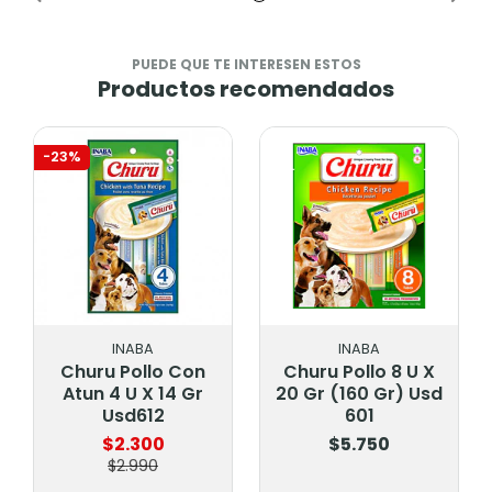
PUEDE QUE TE INTERESEN ESTOS
Productos recomendados
-23%
INABA
INABA
Churu Pollo Con
Churu Pollo 8 U X
Atun 4 U X 14 Gr
20 Gr (160 Gr) Usd
Usd612
601
$2.300
$5.750
$2.990