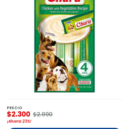
PRECIO
$2.300
$2.990
¡Ahorra
23%
!