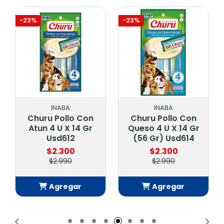
-23%
-23%
INABA
INABA
Churu Pollo Con
Churu Pollo Con
Atun 4 U X 14 Gr
Queso 4 U X 14 Gr
Usd612
(56 Gr) Usd614
$2.300
$2.300
$2.990
$2.990
Agregar
Agregar
Añadido
Añadido