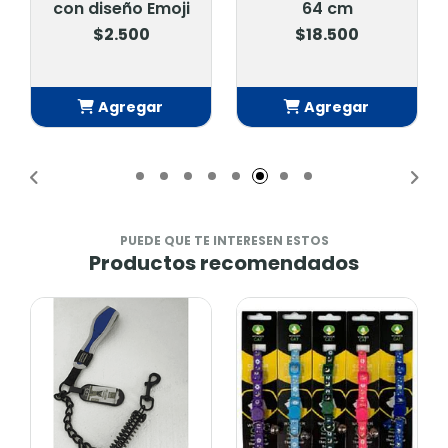
Emoji
64 cm
$27.900
$18.500
ar
Agregar
Agregar
do
Añadido
Añadido
PUEDE QUE TE INTERESEN ESTOS
Productos recomendados