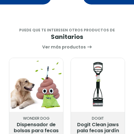
PUEDE QUE TE INTERESEN OTROS PRODUCTOS DE
Sanitarios
Ver más productos
OG
DOGIT
MARBEN
r de
Dogit Clean jaws
Marben Sabanill
fecas
pala fecas jardín
100 U 60x60 Cm