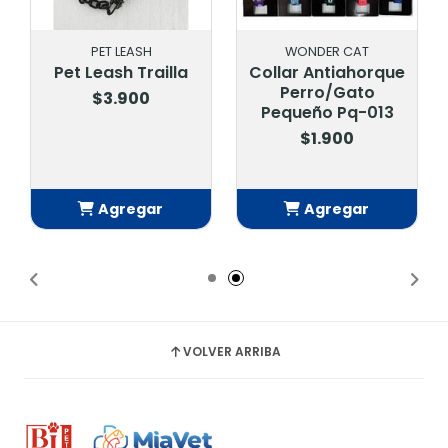
PET LEASH
WONDER CAT
Pet Leash Trailla
Collar Antiahorque
Perro/Gato
$3.900
Pequeño Pq-013
$1.900
Agregar
Agregar
Añadido
Añadido
VOLVER ARRIBA