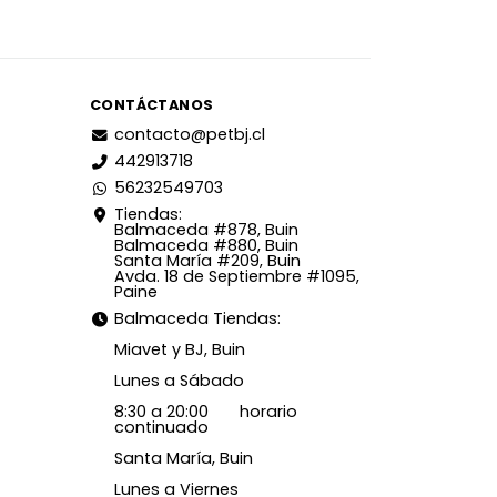
CONTÁCTANOS
contacto@petbj.cl
442913718
56232549703
Tiendas:
Balmaceda #878, Buin
Balmaceda #880, Buin
Santa María #209, Buin
Avda. 18 de Septiembre #1095,
Paine
Balmaceda Tiendas:
Miavet y BJ, Buin
Lunes a Sábado
8:30 a 20:00 horario
continuado
Santa María, Buin
Lunes a Viernes