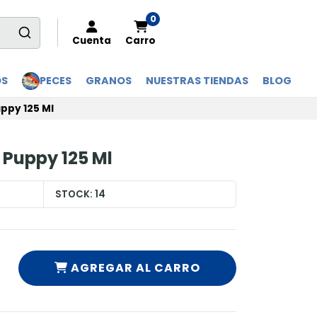
0
Cuenta
Carro
OS
PECES
GRANOS
NUESTRAS TIENDAS
BLOG
ppy 125 Ml
Puppy 125 Ml
STOCK:
14
AGREGAR AL CARRO