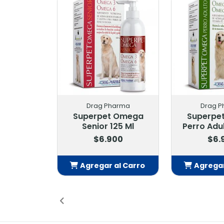
Drag Pharma
Drag P
Superpet Omega
Superpe
Senior 125 Ml
Perro Adul
$6.900
$6.
Agregar al Carro
Agregar
Añadido
Añ