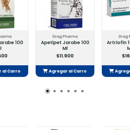
harma
Drag Pharma
Drag
Jarabe 100
Apetipet Jarabe 100
Artriofin
l
Ml
M
.500
$11.900
$16
 al Carro
Agregar al Carro
Agrega
adido
Añadido
Añ