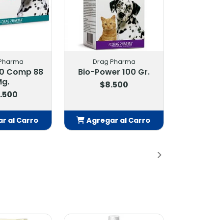
 Pharma
Drag Pharma
 10 Comp 88
Bio-Power 100 Gr.
g.
$8.500
.500
r al Carro
Agregar al Carro
adido
Añadido