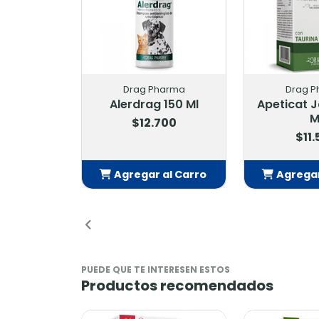
Drag Pharma
Drag P
Alerdrag 150 Ml
Apeticat 
M
$12.700
$11
Agregar al Carro
Agregar
Añadido
Añ
PUEDE QUE TE INTERESEN ESTOS
Productos recomendados