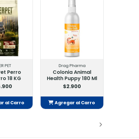
ER PET
Drag Pharma
et Perro
Colonia Animal
ro 18 KG
Health Puppy 180 Ml
.900
$2.900
r al Carro
Agregar al Carro
adido
Añadido