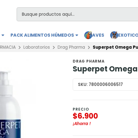
S
PACK ALIMENTOS HÚMEDOS
AVES
EXOTIC
ARMACIA
Laboratorios
Drag Pharma
Superpet Omega Pu
DRAG PHARMA
Superpet Omega 
SKU:
7800006006517
PRECIO
$6.900
¡Ahorra
!