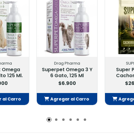
harma
Drag Pharma
SUP
t Omega
Superpet Omega 3 Y
Super P
to 125 Ml.
6 Gato, 125 Ml
Cachor
900
$6.900
$26
 al Carro
Agregar al Carro
Agrega
adido
Añadido
Añ