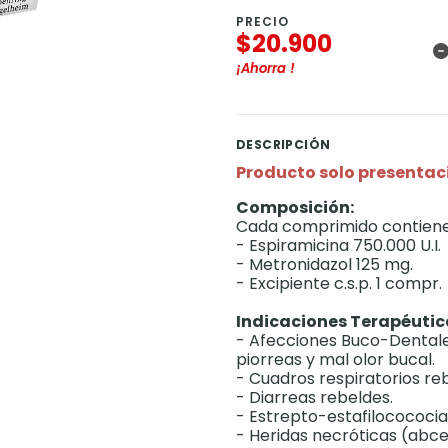
PRECIO
$20.900
¡Ahorra
!
DESCRIPCIÓN
Producto solo presentaci
Composición:
Cada comprimido contiene
- Espiramicina 750.000 U.I.
- Metronidazol 125 mg.
- Excipiente c.s.p. 1 compr.
Indicaciones Terapéutic
- Afecciones Buco-Dentales: 
piorreas y mal olor bucal.
- Cuadros respiratorios re
- Diarreas rebeldes.
- Estrepto-estafilocococia
- Heridas necróticas (abce