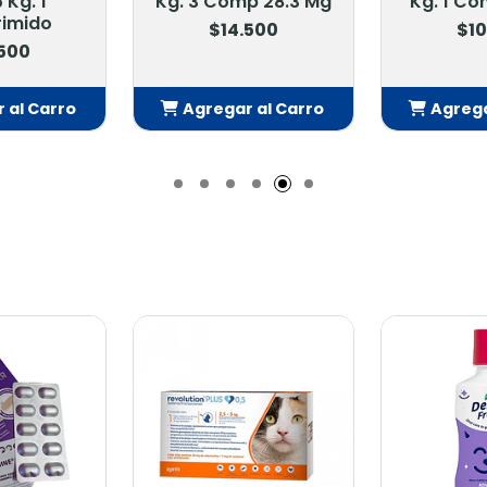
p 28.3 Mg
Kg. 1 Comp 136 Mg
30.1-60 
.500
$10.900
$16
 al Carro
Agregar al Carro
Agrega
adido
Añadido
Añ