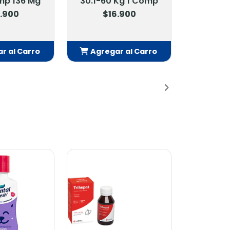
Kg 1 Comp
30,1 A 60 Kg. 3 Comp
.900
$39.900
r al Carro
Agregar al Carro
adido
Añadido