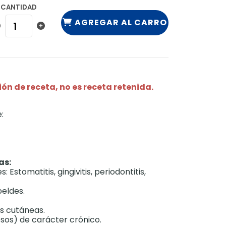
CANTIDAD
AGREGAR AL CARRO
ón de receta, no es receta retenida.
:
as:
Estomatitis, gingivitis, periodontitis,
beldes.
s cutáneas.
sos) de carácter crónico.