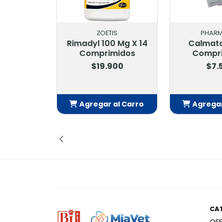
ZOETIS
PHARMADI
Rimadyl 100 Mg X 14
Calmatonin
Comprimidos
Comprimi
$19.900
$7.500
Agregar al Carro
Agregar al
Añadido
Añadi
CA