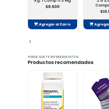
 11.3 Mg
2 A 3,5 Kg. 1
Kg. 3 Com
Comprimido
00
$14
$10.500
al Carro
Agregar al Carro
Agregar
dido
Añadido
Añ
PUEDE QUE TE INTERESEN ESTOS
Productos recomendados