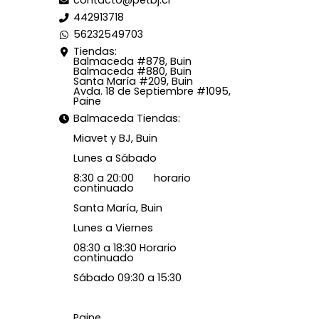
contacto@petbj.cl
442913718
56232549703
Tiendas:
Balmaceda #878, Buin
Balmaceda #880, Buin
Santa María #209, Buin
Avda. 18 de Septiembre #1095,
Paine
Balmaceda Tiendas:
Miavet y BJ, Buin
Lunes a Sábado
8:30 a 20:00 horario
continuado
Santa María, Buin
Lunes a Viernes
08:30 a 18:30 Horario
continuado
Sábado 09:30 a 15:30
Paine