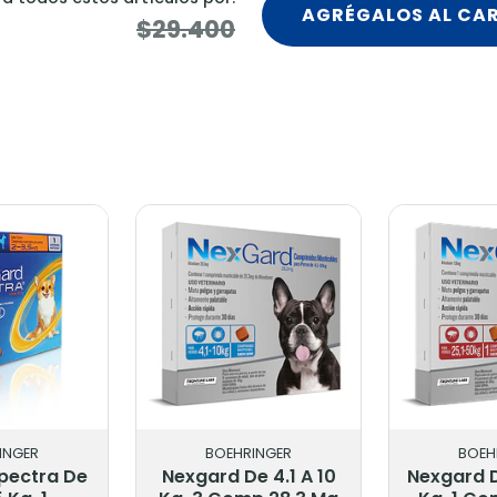
AGRÉGALOS AL CA
$29.400
INGER
BOEHRINGER
BOEH
e 4.1 A 10
Nexgard De 25.1 A 50
Nexgard