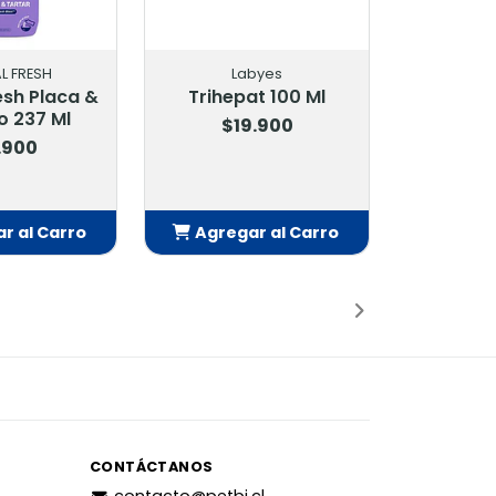
ESH
Labyes
BTS
 Placa &
Trihepat 100 Ml
37 Ml
$19.900
$11.9
0
l Carro
Agregar al Carro
ido
Añadido
CONTÁCTANOS