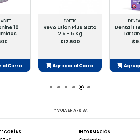
ET
ZOETIS
DENTAL FR
e 10
Revolution Plus Gato
Dental Fresh
dos
2.5 - 5 Kg
Tartaro 2
$12.500
$9.90
 Carro
Agregar al Carro
Agregar a
do
Añadido
Añad
VOLVER ARRIBA
TEGORÍAS
INFORMACIÓN