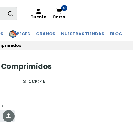
0
Cuenta
Carro
OS
PECES
GRANOS
NUESTRAS TIENDAS
BLOG
mprimidos
10 Comprimidos
STOCK:
46
en