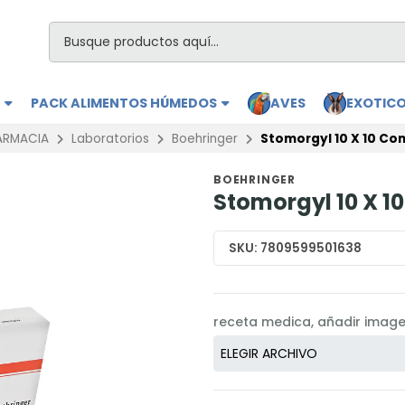
S
PACK ALIMENTOS HÚMEDOS
AVES
EXOTIC
ARMACIA
Laboratorios
Boehringer
Stomorgyl 10 X 10 Co
BOEHRINGER
Stomorgyl 10 X 
SKU:
7809599501638
receta medica, añadir imag