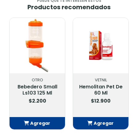
PUEDE QUE TE INTERESEN ESTOS
Productos recomendados
OTRO
VETNIL
Bebedero Small
Hemolitan Pet De
Ls103 125 Ml
60 Ml
$2.200
$12.900
Agregar
Agregar
Añadido
Añadido