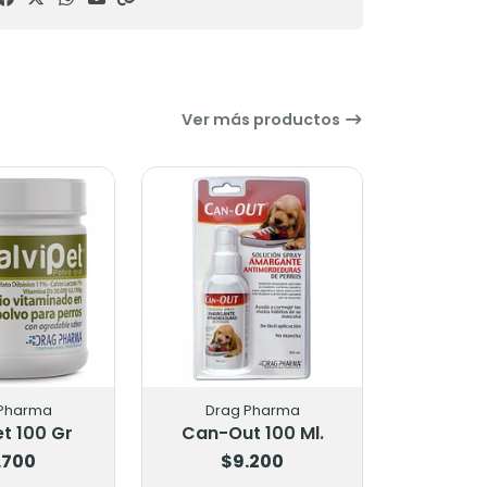
Ver más productos
rma
Drag Pharma
Drag Ph
00 Gr
Can-Out 100 Ml.
0
$9.200
$22.