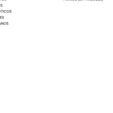
ES
OTICOS
ES
ANOS