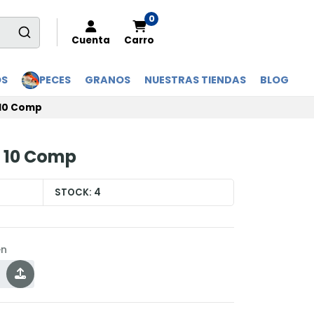
0
Cuenta
Carro
OS
PECES
GRANOS
NUESTRAS TIENDAS
BLOG
 10 Comp
g 10 Comp
STOCK:
4
en