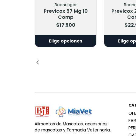
Boehringer
Boehr
Previcox 57 Mg 10
Previcox 
Comp
Co
$17.500
$22
Elige opciones
Elige o
CA
OF
FA
Alimentos de Mascotas, accesorios
PE
de mascotas y Farmacia Veterinaria.
GA