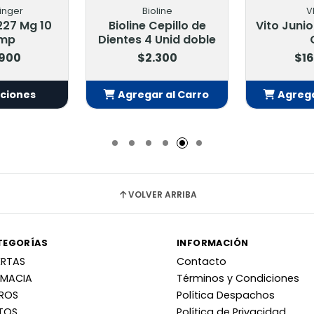
inger
Bioline
V
227 Mg 10
Bioline Cepillo de
Vito Junio
mp
Dientes 4 Unid doble
.900
$2.300
$16
pciones
Agregar al Carro
Agrega
Añadido
Añ
VOLVER ARRIBA
TEGORÍAS
INFORMACIÓN
ERTAS
Contacto
RMACIA
Términos y Condiciones
RROS
Política Despachos
TOS
Política de Privacidad