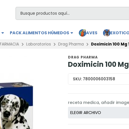
S
PACK ALIMENTOS HÚMEDOS
AVES
EXOTIC
FARMACIA
Laboratorios
Drag Pharma
Doximicin 100 Mg
DRAG PHARMA
Doximicin 100 M
SKU:
7800006003158
receta medica, añadir imag