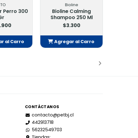
ITO
Bioline
r Perro 300
Bioline Calming
Gr
Shampoo 250 Ml
.900
$3.300
r al Carro
Agregar al Carro
adido
Añadido
CONTÁCTANOS
contacto@petbj.cl
442913718
56232549703
Tiendas: