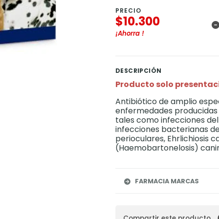
PRECIO
$10.300
¡Ahorra
!
DESCRIPCIÓN
Producto solo presentaci
Antibiótico de amplio espe
enfermedades producidas p
tales como infecciones del 
infecciones bacterianas de 
perioculares, Ehrlichiosis 
(Haemobartonelosis) canina
FARMACIA MARCAS
Compartir este producto