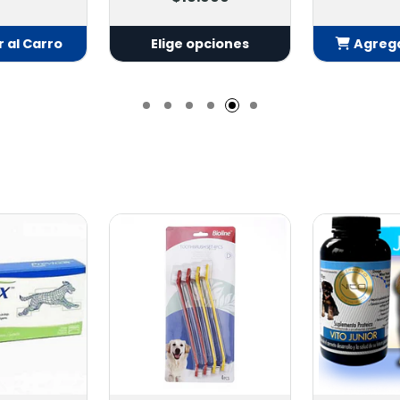
 Carro
Elige opciones
Agregar a
do
Añad