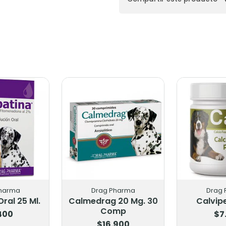
ma
Drag Pharma
Drag Pha
 25 Ml.
Calmedrag 20 Mg. 30
Calvipet 1
Comp
0
$7.70
$16.900