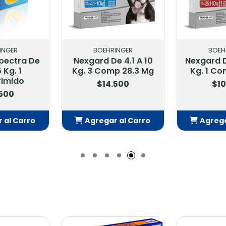
INGER
BOEHRINGER
BOEH
pectra De
Nexgard De 4.1 A 10
Nexgard D
 Kg. 1
Kg. 3 Comp 28.3 Mg
Kg. 1 Co
imido
$14.500
$10
.500
 al Carro
Agregar al Carro
Agrega
adido
Añadido
Añ