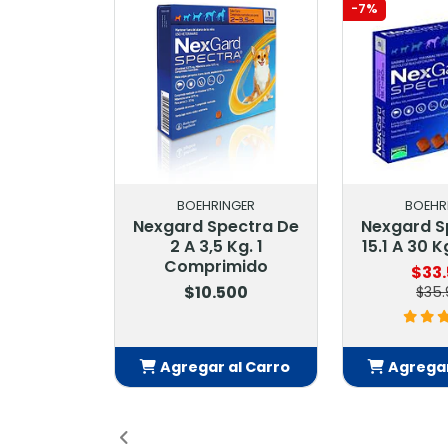
-7%
BOEHRINGER
BOEHR
Nexgard Spectra De
Nexgard S
2 A 3,5 Kg. 1
15.1 A 30 
Comprimido
$33
$10.500
$35.
Agregar al Carro
Agregar
Añadido
Añ