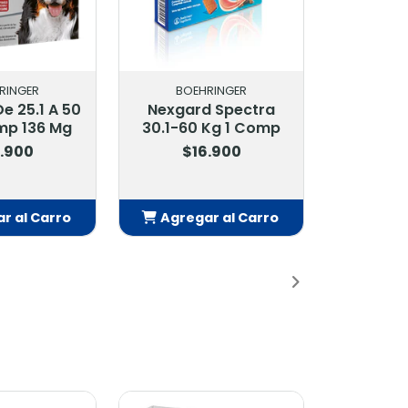
RINGER
BOEHRINGER
e 25.1 A 50
Nexgard Spectra
mp 136 Mg
30.1-60 Kg 1 Comp
.900
$16.900
r al Carro
Agregar al Carro
adido
Añadido