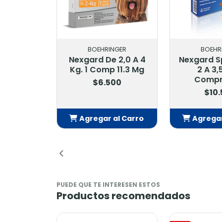
BOEHRINGER
BOEHR
Nexgard De 2,0 A 4
Nexgard S
Kg. 1 Comp 11.3 Mg
2 A 3,5
Compr
$6.500
$10
Agregar al Carro
Agregar
Añadido
Añ
PUEDE QUE TE INTERESEN ESTOS
Productos recomendados