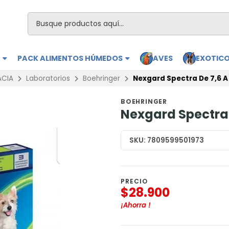
S
PACK ALIMENTOS HÚMEDOS
AVES
EXOTIC
ACIA
Laboratorios
Boehringer
Nexgard Spectra De 7,6 A
BOEHRINGER
Nexgard Spectra 
SKU:
7809599501973
PRECIO
$28.900
¡Ahorra
!