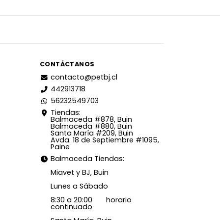
CONTÁCTANOS
contacto@petbj.cl
442913718
56232549703
Tiendas:
Balmaceda #878, Buin
Balmaceda #880, Buin
Santa María #209, Buin
Avda. 18 de Septiembre #1095,
Paine
Balmaceda Tiendas:
Miavet y BJ, Buin
Lunes a Sábado
8:30 a 20:00 horario
continuado