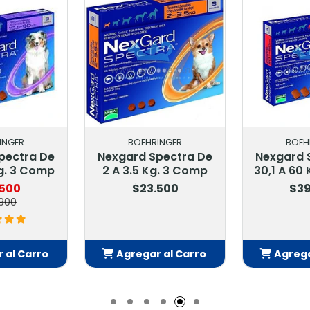
INGER
BOEHRINGER
BOEH
pectra De
Nexgard Spectra De
Nexgard 
Kg. 3 Comp
2 A 3.5 Kg. 3 Comp
30,1 A 60
.500
$23.500
$39
900
 al Carro
Agregar al Carro
Agrega
adido
Añadido
Añ