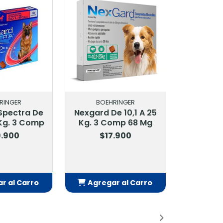
RINGER
BOEHRINGER
Spectra De
Nexgard De 10,1 A 25
 Kg. 3 Comp
Kg. 3 Comp 68 Mg
.900
$17.900
r al Carro
Agregar al Carro
adido
Añadido