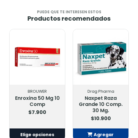
PUEDE QUE TE INTERESEN ESTOS
Productos recomendados
Drag Pharma
Boehringer
 10
Naxpet Raza
Previcox 57 Mg X
Grande 10 Comp.
60 Comp
30 Mg.
$82.500
$10.900
s
Agregar
Elige opciones