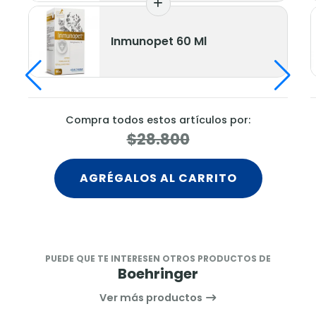
unopet 60 Ml
Inmunope
s estos artículos por:
Compra todos esto
$28.800
$28.
LOS AL CARRITO
AGRÉGALOS 
PUEDE QUE TE INTERESEN OTROS PRODUCTOS DE
Boehringer
Ver más productos