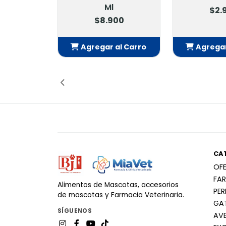
Ml
$2.
$8.900
Agregar al Carro
Agregar
Añadido
Añ
CA
OF
FA
Alimentos de Mascotas, accesorios
PE
de mascotas y Farmacia Veterinaria.
GA
SÍGUENOS
AV