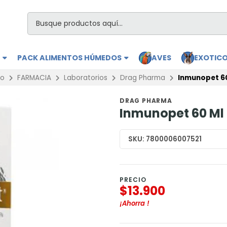
S
PACK ALIMENTOS HÚMEDOS
AVES
EXOTIC
io
FARMACIA
Laboratorios
Drag Pharma
Inmunopet 6
DRAG PHARMA
Inmunopet 60 Ml
SKU:
7800006007521
PRECIO
$13.900
¡Ahorra
!