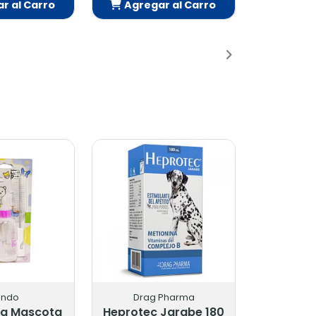
Agregar al Carro
Añadido
ndo
Drag Pharma
a Mascota
Heprotec Jarabe 180