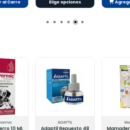
Elige opciones
Agregar al Carro
Añadido
harma
ADAPTIL
Mo
rro 10 Ml.
Adaptil Repuesto 48
Mamader