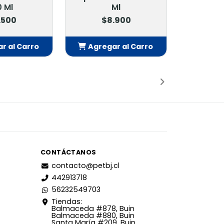
 Ml
Ml
.500
$8.900
r al Carro
Agregar al Carro
adido
Añadido
CONTÁCTANOS
contacto@petbj.cl
442913718
56232549703
Tiendas:
Balmaceda #878, Buin
Balmaceda #880, Buin
Santa María #209, Buin