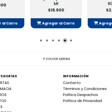
Ml
60
900
$18.900
$2
 al Carro
Agregar al Carro
Agrega
adido
Añadido
Añ
VOLVER ARRIBA
TEGORÍAS
INFORMACIÓN
ERTAS
Contacto
RMACIA
Términos y Condiciones
RROS
Política Despachos
TOS
Política de Privacidad
ES