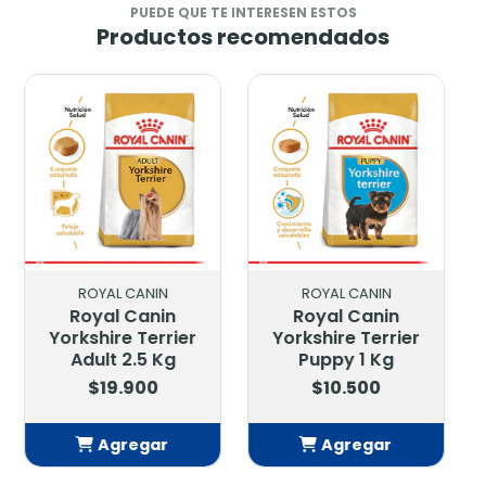
PUEDE QUE TE INTERESEN ESTOS
Productos recomendados
ROYAL CANIN
VIRBAC
Royal Canin
Hpm Virbac Junior
Yorkshire Terrier
Dog Special Large
Puppy 1 Kg
12 Kg.
$10.500
$69.900
Agregar
Agregar