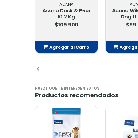
ACANA
AC
Acana Wild Atlantic
Acana Me
Dog 11.35 Kg.
Dog 11
$99.900
$95
Agregar al Carro
Agregar
Añadido
Añ
PUEDE QUE TE INTERESEN ESTOS
Productos recomendados