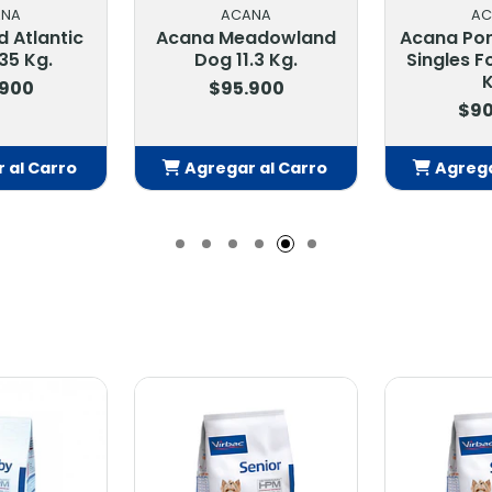
ANA
ACANA
Bel
adowland
Acana Pork & Squash
Belcando
.3 Kg.
Singles Formula 10.2
Senior Xs
Kg.
.900
$84
$90.900
 al Carro
Agregar al Carro
Agrega
adido
Añadido
Añ