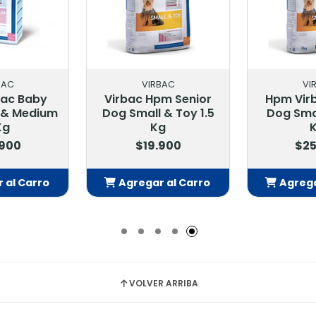
BAC
VIRBAC
VI
ac Adult
Hpm Virbac Junior
Hpm Vir
Medium 12
Dog Special Large 12
Large & 
Dog
Kg.
.900
$69.900
$70
 al Carro
Agregar al Carro
Agrega
adido
Añadido
Añ
VOLVER ARRIBA