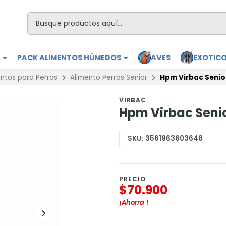
S
PACK ALIMENTOS HÚMEDOS
AVES
EXOTIC
ntos para Perros
Alimento Perros Senior
Hpm Virbac Senio
VIRBAC
Hpm Virbac Senio
SKU:
3561963603648
PRECIO
$70.900
¡Ahorra
!