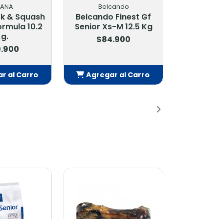
cando
ACANA
 Finest Gf
Acana Light & Fit 11.4
-M 12.5 Kg
Kg
.900
$79.900
r al Carro
Agregar al Carro
adido
Añadido