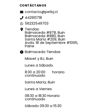
CONTÁCTANOS
contacto@petbj.cl
442913718
56232549703
Tiendas:
Balmaceda #878, Buin
Balmaceda #880, Buin
Santa María #209, Buin
Avda. 18 de Septiembre #1095,
Paine
Balmaceda Tiendas:
Miavet y BJ, Buin
Lunes a Sábado
8:30 a 20:00 horario
continuado
Santa María, Buin
Lunes a Viernes
08:30 a 18:30 Horario
continuado
Sábado 09:30 a 15:30