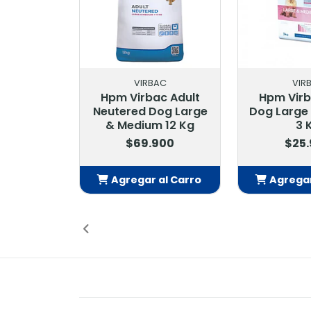
VIRBAC
VIR
Hpm Virbac Senior
Hpm Virb
Neutered Dog Large
Large & 
& Medium 12 Kg
Kg 
$70.900
$70
Agregar al Carro
Agregar
Añadido
Añ