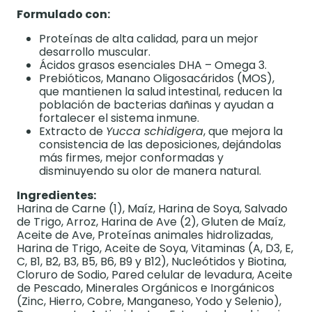
Formulado con:
Proteínas de alta calidad, para un mejor
desarrollo muscular.
Ácidos grasos esenciales DHA – Omega 3.
Prebióticos, Manano Oligosacáridos (MOS),
que mantienen la salud intestinal, reducen la
población de bacterias dañinas y ayudan a
fortalecer el sistema inmune.
Extracto de
Yucca schidigera
, que mejora la
consistencia de las deposiciones, dejándolas
más firmes, mejor conformadas y
disminuyendo su olor de manera natural.
Ingredientes:
Harina de Carne (1), Maíz, Harina de Soya, Salvado
de Trigo, Arroz, Harina de Ave (2), Gluten de Maíz,
Aceite de Ave, Proteínas animales hidrolizadas,
Harina de Trigo, Aceite de Soya, Vitaminas (A, D3, E,
C, B1, B2, B3, B5, B6, B9 y B12), Nucleótidos y Biotina,
Cloruro de Sodio, Pared celular de levadura, Aceite
de Pescado, Minerales Orgánicos e Inorgánicos
(Zinc, Hierro, Cobre, Manganeso, Yodo y Selenio),