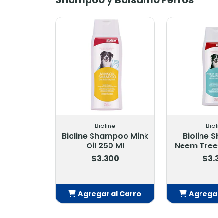
Bioline
Biol
Bioline Shampoo Mink
Bioline
Oil 250 Ml
Neem Tree 
$3.300
$3.
Agregar al Carro
Agregar
Añadido
Añ