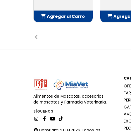
Agregar al Carro
Agregar
Añadido
Añ
CA
OF
FA
Alimentos de Mascotas, accesorios
PE
de mascotas y Farmacia Veterinaria.
GA
SÍGUENOS
AV
EX
PEC
Copyright PET BJ 2026. Todos los