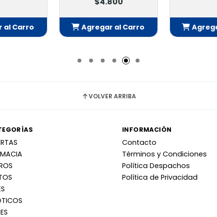
$4.800
 al Carro
Agregar al Carro
Agrega
adido
Añadido
Añ
VOLVER ARRIBA
TEGORÍAS
INFORMACIÓN
ERTAS
Contacto
RMACIA
Términos y Condiciones
RROS
Política Despachos
TOS
Política de Privacidad
ES
OTICOS
ES