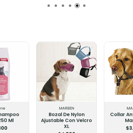
ine
MARBEN
MA
 Shampoo
Bozal De Nylon
Collar An
250 Ml
Ajustable Con Velcro
Ma
XL
300
$3