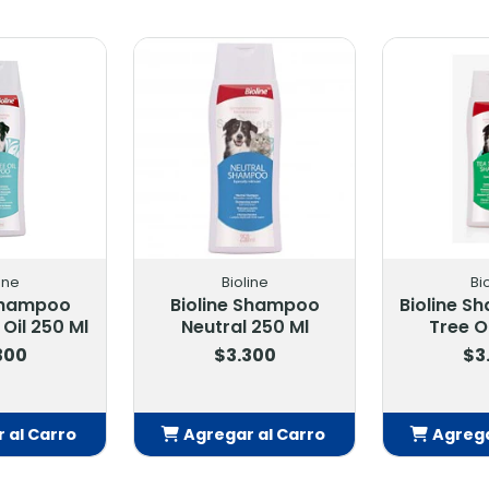
ine
Bioline
Bi
 Shampoo
Bioline Shampoo
Bioline S
Oil 250 Ml
Neutral 250 Ml
Tree O
300
$3.300
$3
 al Carro
Agregar al Carro
Agrega
adido
Añadido
Añ