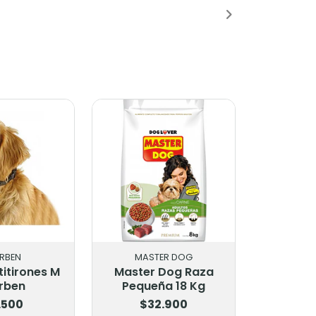
RBEN
MASTER DOG
titirones M
Master Dog Raza
rben
Pequeña 18 Kg
.500
$32.900