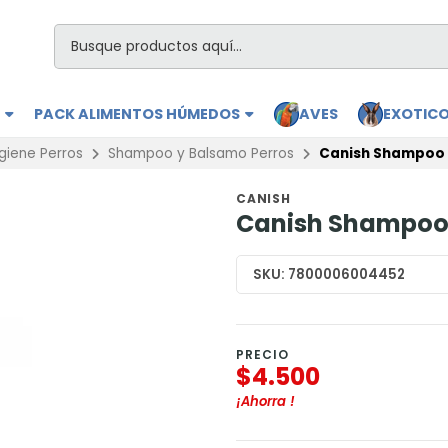
S
PACK ALIMENTOS HÚMEDOS
AVES
EXOTIC
giene Perros
Shampoo y Balsamo Perros
Canish Shampoo E
CANISH
Canish Shampoo 
SKU:
7800006004452
PRECIO
$4.500
¡Ahorra
!