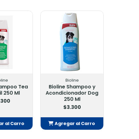
oline
Bioline
hampoo Tea
Bioline Shampoo y
il 250 Ml
Acondicionador Dog
250 Ml
.300
$3.300
r al Carro
Agregar al Carro
adido
Añadido