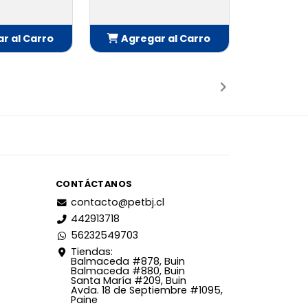
r al Carro
Agregar al Carro
adido
Añadido
CONTÁCTANOS
contacto@petbj.cl
442913718
56232549703
Tiendas:
Balmaceda #878, Buin
Balmaceda #880, Buin
Santa María #209, Buin
Avda. 18 de Septiembre #1095,
Paine