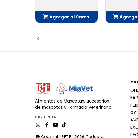
Agregar al Carro
Agregar
Añadido
Añ
CA
OF
FA
Alimentos de Mascotas, accesorios
PE
de mascotas y Farmacia Veterinaria.
GA
SÍGUENOS
AV
EX
PEC
Copyright PET BJ 2026. Todos los