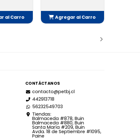
r al Carro
Agregar al Carro
adido
Añadido
CONTÁCTANOS
contacto@petbj.cl
442913718
56232549703
Tiendas:
Balmaceda #878, Buin
Balmaceda #880, Buin
Santa María #209, Buin
Avda. 18 de Septiembre #1095,
Paine