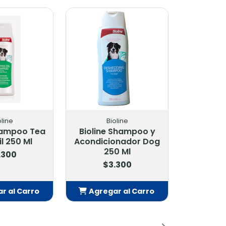
oline
CANISH
 Shampoo y
Canish Shampoo
onador Dog
Balsamico 390 Ml
0 Ml
$5.100
.300
ar al Carro
Agregar al Carro
ñadido
Añadido