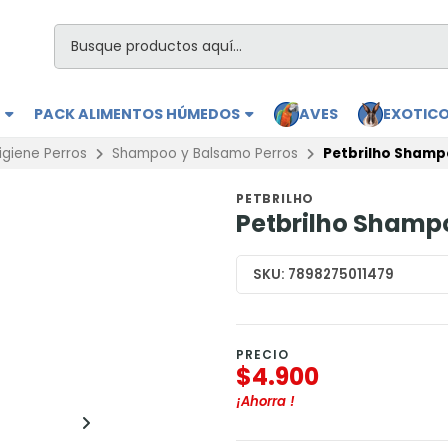
S
PACK ALIMENTOS HÚMEDOS
AVES
EXOTIC
igiene Perros
Shampoo y Balsamo Perros
Petbrilho Shamp
PETBRILHO
Petbrilho Shamp
SKU:
7898275011479
PRECIO
$4.900
¡Ahorra
!