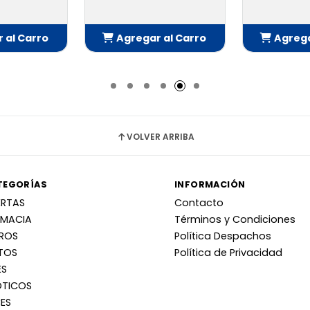
 al Carro
Agregar al Carro
Agrega
adido
Añadido
Añ
VOLVER ARRIBA
TEGORÍAS
INFORMACIÓN
ERTAS
Contacto
RMACIA
Términos y Condiciones
RROS
Política Despachos
TOS
Política de Privacidad
ES
OTICOS
ES