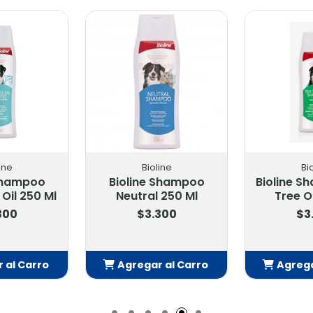
line
Bioline
Bi
 Shampoo
Bioline Shampoo Tea
Bioline
 250 Ml
Tree Oil 250 Ml
Acondici
25
300
$3.300
$3
r al Carro
Agregar al Carro
Agreg
adido
Añadido
A