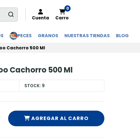
0
Cuenta
Carro
OS
PECES
GRANOS
NUESTRAS TIENDAS
BLOG
oo Cachorro 500 Ml
oo Cachorro 500 Ml
STOCK:
9
AGREGAR AL CARRO