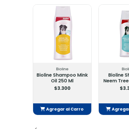
ine
Bioline
Bio
ampoo Mink
Bioline Shampoo
Bioline
0 Ml
Neem Tree Oil 250 Ml
Neutral
300
$3.300
$3.
 al Carro
Agregar al Carro
Agrega
dido
Añadido
Añ