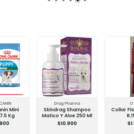
CANIN
Drag Pharma
O
nin Mini
Skindrag Shampoo
Collar Fl
7.5 Kg
Matico Y Aloe 250 Ml
R.1
.900
$10.900
$1