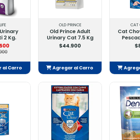
LIFE
OLD PRINCE
CAT
 Urinary
Old Prince Adult
Cat Cho
i 2 Kg.
Urinary Cat 7.5 Kg
Pescad
.500
$44.900
$
900
 al Carro
Agregar al Carro
Agrega
adido
Añadido
Añ