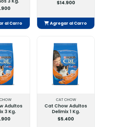
os 3 Kg.
$14.900
.900
r al Carro
Agregar al Carro
adido
Añadido
 CHOW
CAT CHOW
w Adultos
Cat Chow Adultos
ix 3 Kg.
Delimix 1 Kg.
.900
$5.400