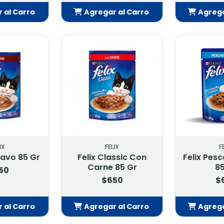
 al Carro
Agregar al Carro
Agrega
adido
Añadido
Añ
IX
FELIX
F
Pavo 85 Gr
Felix Classic Con
Felix Pes
Carne 85 Gr
85
50
$650
$
 al Carro
Agregar al Carro
Agrega