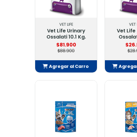
VET LIFE
VET 
Vet Life Urinary
Vet Life
Ossalati 10.1 Kg.
Ossalat
$81.900
$26
$88.900
$28.
Agregar al Carro
Agregar
Añadido
Añ