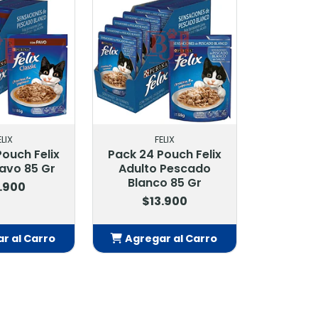
ELIX
FELIX
ouch Felix
Pack 24 Pouch Felix
avo 85 Gr
Adulto Pescado
Blanco 85 Gr
.900
$13.900
r al Carro
Agregar al Carro
adido
Añadido