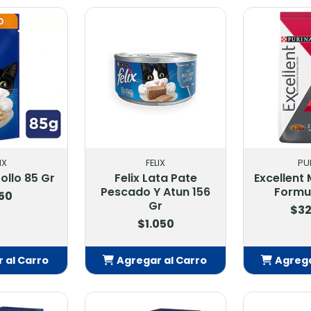
adido
Añadido
Añ
IX
FELIX
PU
ollo 85 Gr
Felix Lata Pate
Excellent
Pescado Y Atun 156
Formul
50
Gr
$32
$1.050
 al Carro
Agregar al Carro
Agrega
adido
Añadido
Añ