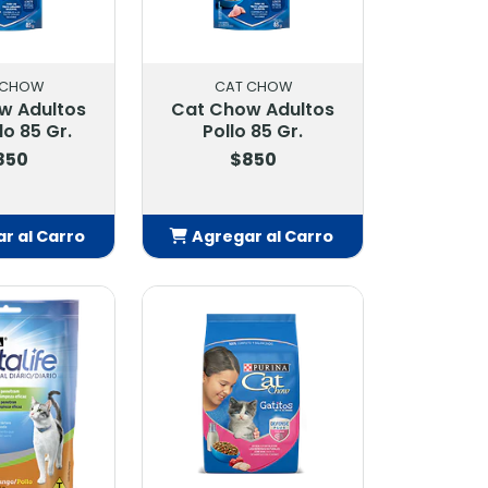
 CHOW
CAT CHOW
w Adultos
Cat Chow Adultos
o 85 Gr.
Pollo 85 Gr.
850
$850
r al Carro
Agregar al Carro
adido
Añadido