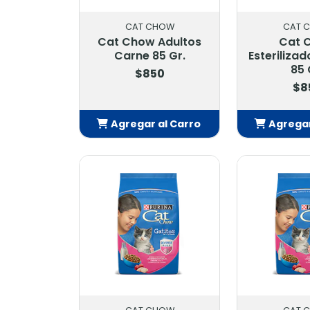
CAT CHOW
CAT 
Cat Chow Adultos
Cat 
Carne 85 Gr.
Esteriliza
85 
$850
$8
Agregar al Carro
Agregar
Añadido
Añ