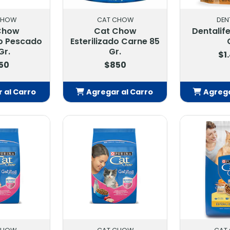
CHOW
CAT CHOW
DEN
Chow
Cat Chow
Dentalif
do Pescado
Esterilizado Carne 85
Gr.
Gr.
$1
50
$850
 al Carro
Agregar al Carro
Agrega
adido
Añadido
Añ