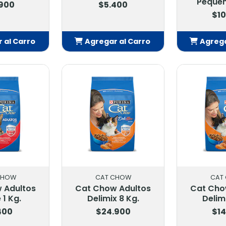
Pequeñ
.900
$5.400
$10
 al Carro
Agregar al Carro
Agrega
adido
Añadido
Añ
CHOW
CAT CHOW
CAT
 Adultos
Cat Chow Adultos
Cat Cho
 1 Kg.
Delimix 8 Kg.
Delim
400
$24.900
$14