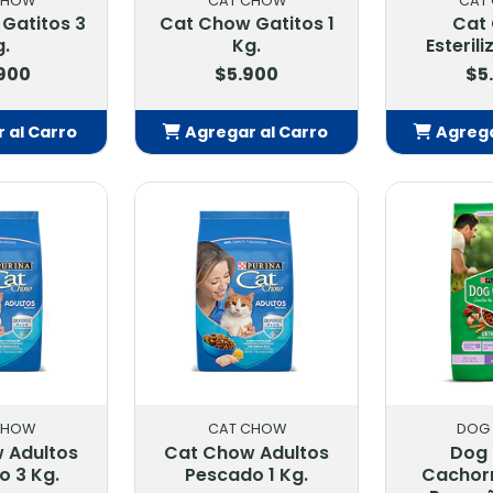
CHOW
CAT CHOW
CAT
Gatitos 3
Cat Chow Gatitos 1
Cat
g.
Kg.
Esteril
.900
$5.900
$5
 al Carro
Agregar al Carro
Agrega
adido
Añadido
Añ
CHOW
CAT CHOW
DOG
 Adultos
Cat Chow Adultos
Dog
o 3 Kg.
Pescado 1 Kg.
Cachorr