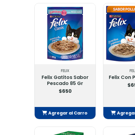
Añadido
Añ
FELIX
FEL
Felix Gatitos Sabor
Felix Con P
Pescado 85 Gr
$6
$650
Agregar al Carro
Agregar
Añadido
Añ