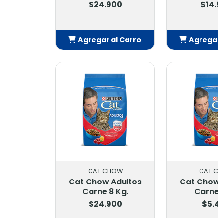
$24.900
$14
Agregar al Carro
Agregar
Añadido
Añ
CAT CHOW
CAT 
Cat Chow Adultos
Cat Chow
Carne 8 Kg.
Carne
$24.900
$5.