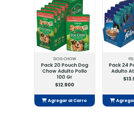
DOG CHOW
FEL
Pack 20 Pouch Dog
Pack 24 P
Chow Adulto Pollo
Adulto A
100 Gr
$13
$12.900
Agregar al Carro
Agregar
Añadido
Añ