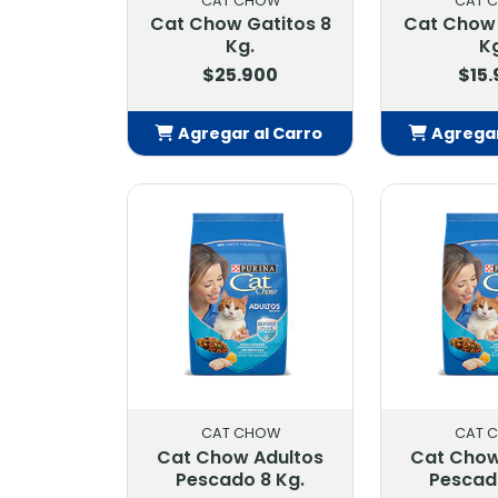
CAT CHOW
CAT 
Cat Chow Gatitos 8
Cat Chow 
Kg.
K
$25.900
$15
Agregar al Carro
Agregar
Añadido
Añ
CAT CHOW
CAT 
Cat Chow Adultos
Cat Chow
Pescado 8 Kg.
Pescad