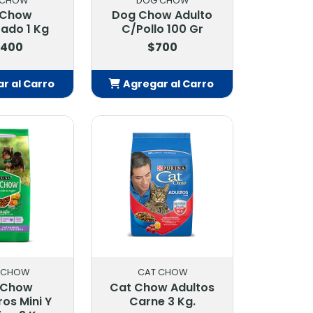
 CHOW
DOG CHOW
 Chow
Dog Chow Adulto
izado 1 Kg
C/Pollo 100 Gr
.400
$700
r al Carro
Agregar al Carro
adido
Añadido
 CHOW
CAT CHOW
 Chow
Cat Chow Adultos
os Mini Y
Carne 3 Kg.