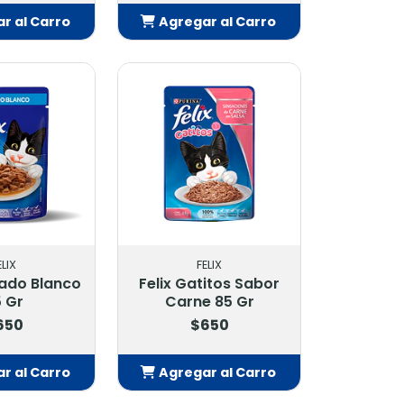
r al Carro
Agregar al Carro
adido
Añadido
ELIX
FELIX
cado Blanco
Felix Gatitos Sabor
 Gr
Carne 85 Gr
650
$650
r al Carro
Agregar al Carro