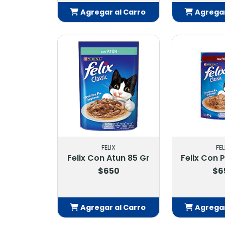
Agregar al Carro
Agregar
Añadido
Añ
FELIX
FEL
Felix Con Atun 85 Gr
Felix Con 
$650
$6
Agregar al Carro
Agregar