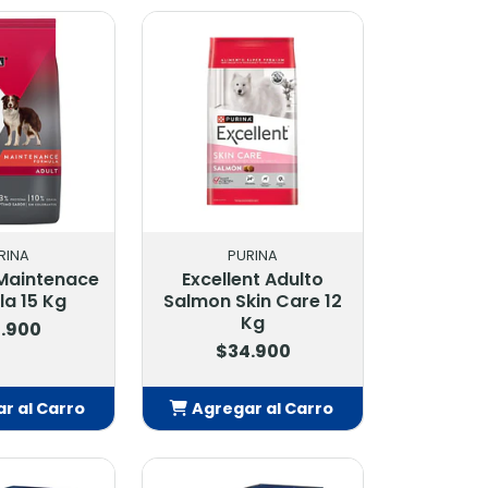
adido
Añadido
RINA
PURINA
 Maintenace
Excellent Adulto
a 15 Kg
Salmon Skin Care 12
Kg
.900
$34.900
r al Carro
Agregar al Carro
adido
Añadido