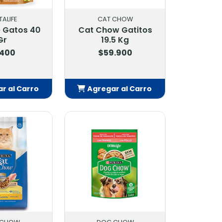
TALIFE
CAT CHOW
e Gatos 40
Cat Chow Gatitos
Gr
19.5 Kg
.400
$59.900
r al Carro
Agregar al Carro
adido
Añadido