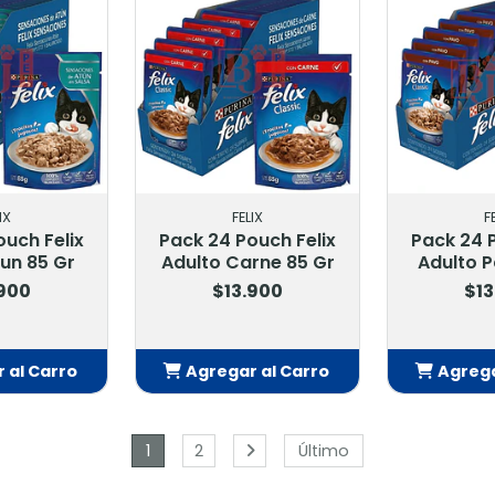
IX
FELIX
F
ouch Felix
Pack 24 Pouch Felix
Pack 24 P
tun 85 Gr
Adulto Carne 85 Gr
Adulto P
.900
$13.900
$13
 al Carro
Agregar al Carro
Agrega
adido
Añadido
Añ
1
2
Último