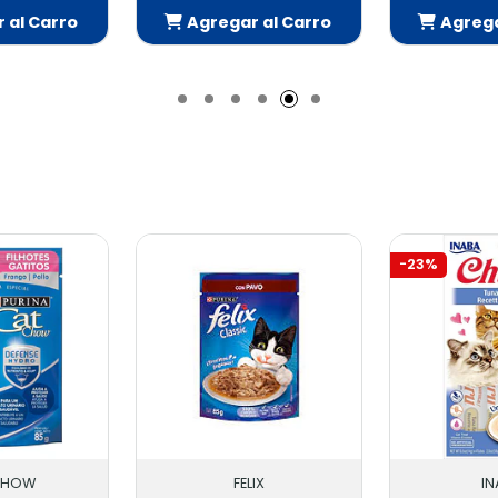
al Carro
Agregar al Carro
Agregar
dido
Añadido
Aña
-23%
CHOW
FELIX
I