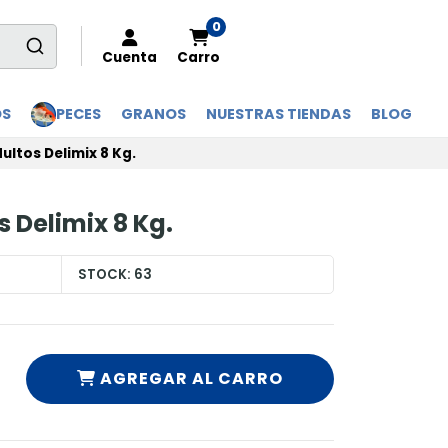
0
Cuenta
Carro
OS
PECES
GRANOS
NUESTRAS TIENDAS
BLOG
ltos Delimix 8 Kg.
 Delimix 8 Kg.
STOCK:
63
AGREGAR AL CARRO