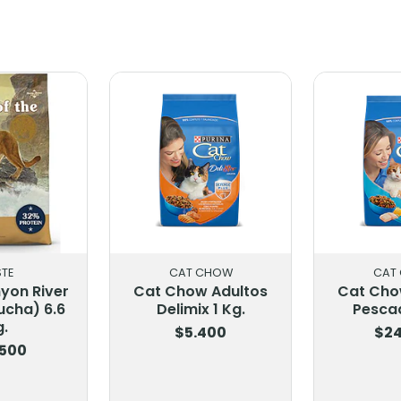
E
CAT CHOW
CAT 
on River
Cat Chow Adultos
Cat Chow
cha) 6.6
Delimix 1 Kg.
Pescado
.
$5.400
$24
500