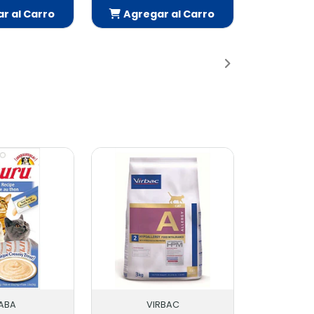
 al Carro
Agregar al Carro
dido
Añadido
NABA
VIRBAC