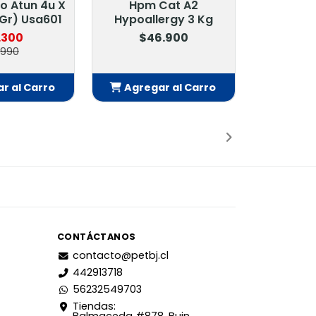
o Atun 4u X
Hpm Cat A2
 Gr) Usa601
Hypoallergy 3 Kg
.300
$46.900
.990
r al Carro
Agregar al Carro
adido
Añadido
CONTÁCTANOS
contacto@petbj.cl
442913718
56232549703
Tiendas: