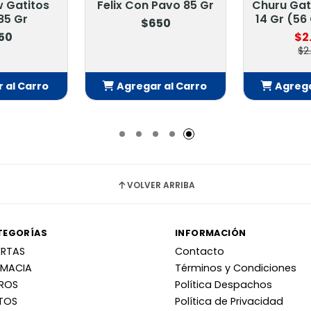
 Gatitos
Felix Con Pavo 85 Gr
Churu Gat
85 Gr
14 Gr (56
$650
50
$2
$2
 al Carro
Agregar al Carro
Agrega
adido
Añadido
Añ
VOLVER ARRIBA
TEGORÍAS
INFORMACIÓN
ERTAS
Contacto
RMACIA
Términos y Condiciones
RROS
Política Despachos
TOS
Política de Privacidad