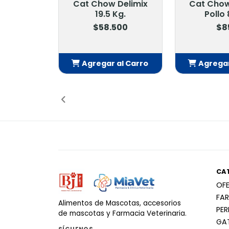
Cat Chow Delimix
Cat Chow
19.5 Kg.
Pollo 
$58.500
$8
Agregar al Carro
Agregar
Añadido
Añ
CA
OF
FA
Alimentos de Mascotas, accesorios
PE
de mascotas y Farmacia Veterinaria.
GA