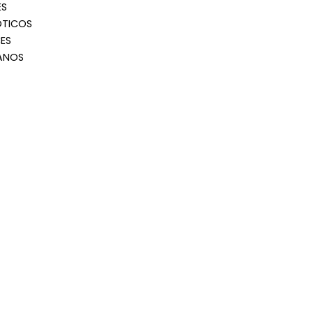
ES
OTICOS
ES
ANOS