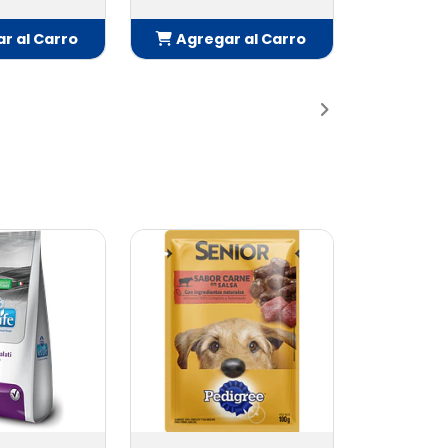
r al Carro
Agregar al Carro
adido
Añadido