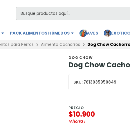
S
PACK ALIMENTOS HÚMEDOS
AVES
EXOTIC
entos para Perros
Alimento Cachorros
Dog Chow Cachorros
DOG CHOW
Dog Chow Cachor
SKU:
7613035950849
PRECIO
$10.900
¡Ahorra
!