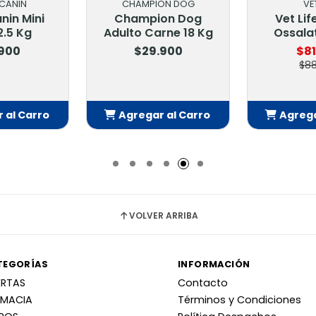
CANIN
CHAMPION DOG
VET
nin Mini
Champion Dog
Vet Lif
2.5 Kg
Adulto Carne 18 Kg
Ossalat
.900
$29.900
$81
$88
 al Carro
Agregar al Carro
Agrega
adido
Añadido
Añ
VOLVER ARRIBA
TEGORÍAS
INFORMACIÓN
ERTAS
Contacto
RMACIA
Términos y Condiciones