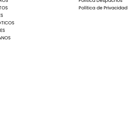
RROS
Política Despachos
TOS
Política de Privacidad
ES
OTICOS
ES
ANOS