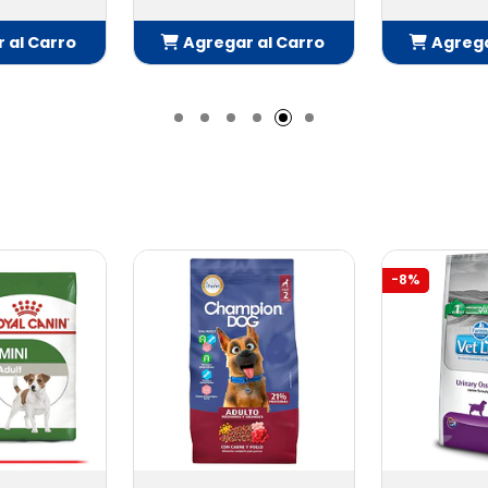
 al Carro
Agregar al Carro
Agrega
adido
Añadido
Añ
-8%