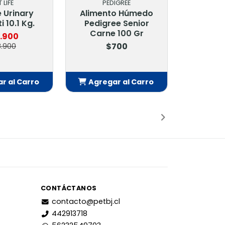
 LIFE
PEDIGREE
e Urinary
Alimento Húmedo
i 10.1 Kg.
Pedigree Senior
Carne 100 Gr
.900
$700
.900
r al Carro
Agregar al Carro
adido
Añadido
CONTÁCTANOS
contacto@petbj.cl
442913718