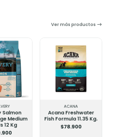
Ver más productos
AVERY
ACANA
y Salmon
Acana Freshwater
rge Medium
Fish Formula 11.35 Kg.
s 12 Kg
$78.900
.900