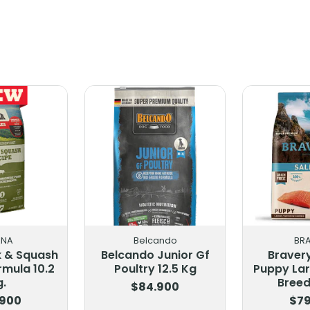
ANA
Belcando
BR
k & Squash
Belcando Junior Gf
Braver
rmula 10.2
Poultry 12.5 Kg
Puppy La
g.
Breed
$84.900
.900
$79