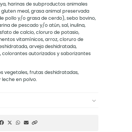
soya, harinas de subproductos animales
, gluten meal, grasa animal preservada
de pollo y/o grasa de cerdo), sebo bovino,
rina de pescado y/o atún, sal, inulina,
fato de calcio, cloruro de potasio,
entos vitamínicos, arroz, cloruro de
deshidratada, arveja deshidratada,
na, colorantes autorizados y saborizantes
os vegetales, frutas deshidratadas,
y leche en polvo.