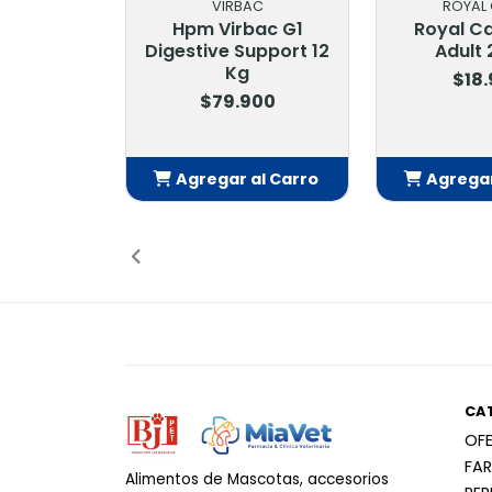
VIRBAC
ROYAL 
Hpm Virbac G1
Royal Ca
Digestive Support 12
Adult 
Kg
$18
$79.900
Agregar al Carro
Agregar
Añadido
Añ
CA
OF
FA
Alimentos de Mascotas, accesorios