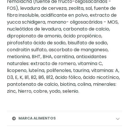
remolacha (fuente de fructo-oligosacáridos -
FOS), levadura de cerveza, zeolita, sal, fuente de
fibra insoluble, acidificante en polvo, extracto de
yucca schidigera, manano- oligosacáridos - MOS,
nucleótidos de levadura, carbonato de calcio,
dipropionato de amonio, ácido propiónico,
pirofosfato ácido de sodio, bisulfato de sodio,
condroitin sulfato, ascorbato de manganeso,
metionina, BHT, BHA, carnitina, antioxidantes
naturales: extracto de romero, vitamina C,
licopeno, luteína, polifenoles, taurina, vitaminas: A,
D3, E, K, B1, B2, B6, B12, ácido fólico, ácido nicotínico,
pantotenato de calcio, biotina, colina, minerales:
zinc, hierro, cobre, yodo, selenio.
MARCA ALIMENTOS