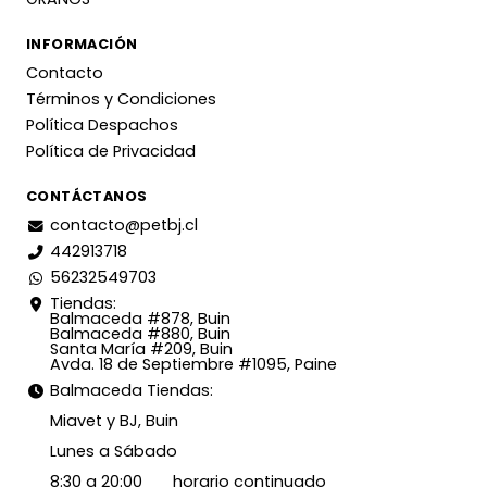
INFORMACIÓN
Contacto
Términos y Condiciones
Política Despachos
Política de Privacidad
CONTÁCTANOS
contacto@petbj.cl
442913718
56232549703
Tiendas:
Balmaceda #878, Buin
Balmaceda #880, Buin
Santa María #209, Buin
Avda. 18 de Septiembre #1095, Paine
Balmaceda Tiendas:
Miavet y BJ, Buin
Lunes a Sábado
8:30 a 20:00 horario continuado