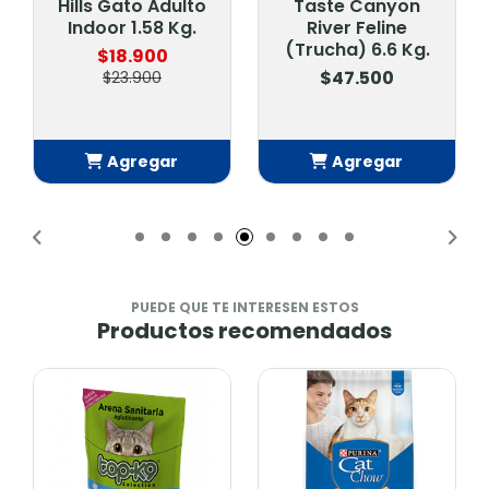
Hills Gato Adulto
Taste Canyon
Indoor 1.58 Kg.
River Feline
(Trucha) 6.6 Kg.
$18.900
$47.500
$23.900
Agregar
Agregar
Añadido
Añadido
PUEDE QUE TE INTERESEN ESTOS
Productos recomendados